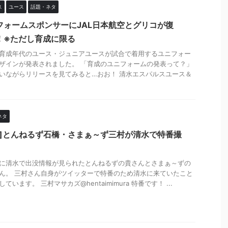
ス
ユース
話題・ネタ
フォームスポンサーにJAL日本航空とグリコが復
！※ただし育成に限る
育成年代のユース・ジュニアユースが試合で着用するユニフォー
ザインが発表されました。 「育成のユニフォームの発表って？」
いながらリリースを見てみると…おお！ 清水エスパルスユース＆
.
ネタ
タ]とんねるず石橋・さまぁ～ず三村が清水で特番撮
に清水で出没情報が見られたとんねるずの貴さんとさまぁ～ずの
ん。 三村さん自身がツイッターで特番のため清水に来ていたこと
ています。 三村マサカズ@hentaimimura 特番です！ ...