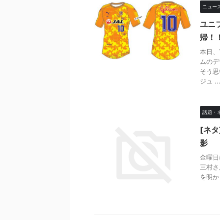
ニュー
ユニ
帰！
本日、
ムのデ
そう思
ジュ ..
話題・
[ネ
影
金曜日
三村さ
を明かし