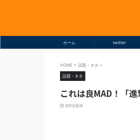
ホーム
twitter
HOME
>
話題・ネタ
>
話題・ネタ
これは良MAD！「進
2013/6/9