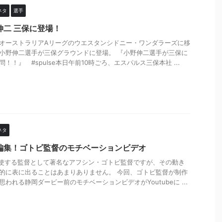
ネタ
選手
伸二 三保に登場！
オーストラリアAリーグのウエスタンシドニー・ワンダラーズに移
小野伸二選手が三保グラウンドに登場。 『小野伸二選手が三保に
問！！』 #spulse本日午前10時ごろ、エスパルス三保本社 ...
ネタ
編集！ゴトビ監督のモチベーションビデオ
駆使する監督として著名なアフシン・ゴトビ監督ですが、その動き
的に表に出ることはあまりありません。 今回、ゴトビ監督が制作
思われる静岡ダービー前のモチベーションビデオがYoutubeに ...