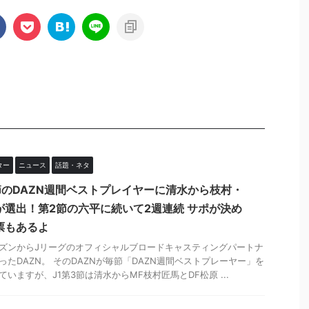
ター
ニュース
話題・ネタ
節のDAZN週間ベストプレイヤーに清水から枝村・
が選出！第2節の六平に続いて2週連続 サポが決め
票もあるよ
ズンからJリーグのオフィシャルブロードキャスティングパートナ
ったDAZN。 そのDAZNが毎節「DAZN週間ベストプレーヤー」を
ていますが、J1第3節は清水からMF枝村匠馬とDF松原 ...