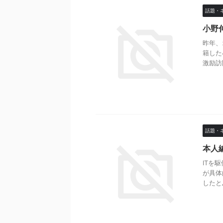
話題・
小野
昨年、
籍した
激励訪
話題・
本人
ITを
が具体
したと