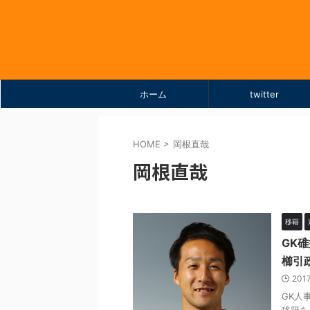
ホーム
twitter
HOME
>
岡根直哉
岡根直哉
移籍
GK
櫛引
201
GK人