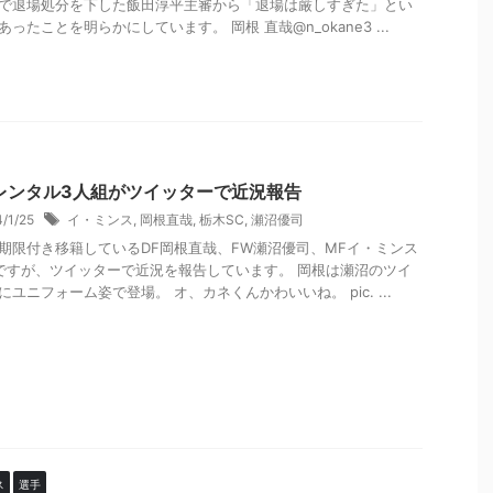
で退場処分を下した飯田淳平主審から「退場は厳しすぎた」とい
あったことを明らかにしています。 岡根 直哉@n_okane3 ...
レンタル3人組がツイッターで近況報告
4/1/25
イ・ミンス
,
岡根直哉
,
栃木SC
,
瀬沼優司
期限付き移籍しているDF岡根直哉、FW瀬沼優司、MFイ・ミンス
ですが、ツイッターで近況を報告しています。 岡根は瀬沼のツイ
にユニフォーム姿で登場。 オ、カネくんかわいいね。 pic. ...
ス
選手