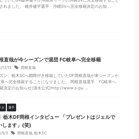
していたGK碓井健平が沖縄県リーグの沖縄SVに完全移籍すること
されました。 碓井健平選手 沖縄SVへ完全移籍決定のお知 ...
岡根直哉が今シーズンで退団 FC岐阜へ完全移籍
4/12/15
岡根直哉
ズン、栃木SCへ期限付き移籍していたDF岡根直哉が来シーズンか
岐阜へ完全移籍することになりました。 岡根直哉選手 FC岐阜へ
決定のお知らせ(清水公式)http://www.s-pu ...
ネタ
選手
2】栃木DF岡根インタビュー 「プレゼントはジェルで
いします」(笑)
4/5/3
岡根直哉
,
栃木SC