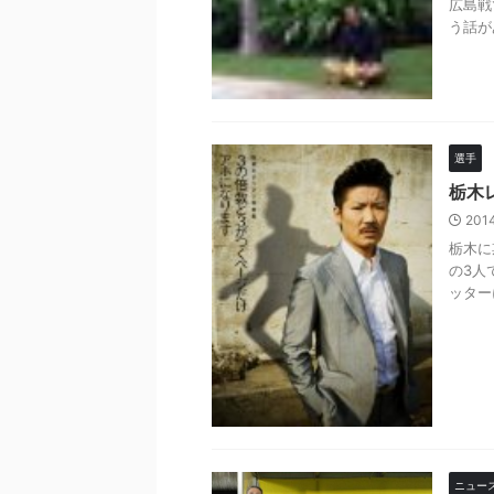
広島戦
う話が
選手
栃木
201
栃木に
の3人
ッター
ニュー