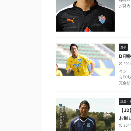
移籍を
が発表
選手
DF
201
今シー
らFC
完全移籍
話題・
【J
お願
201