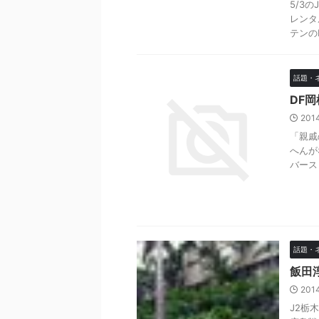
5/3
レンタ
テンの
話題・
DF
201
「親戚
へんがな
バース
話題・
飯田
201
J2栃