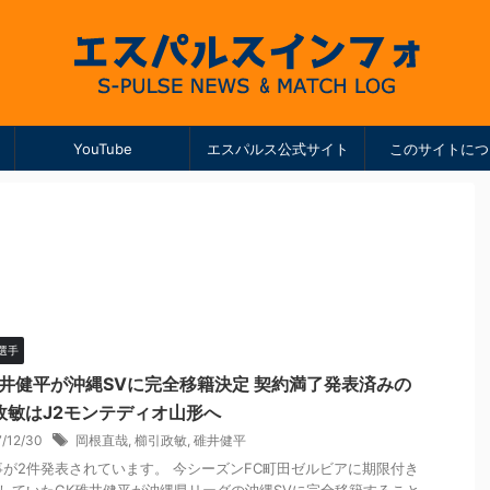
YouTube
エスパルス公式サイト
このサイトにつ
選手
碓井健平が沖縄SVに完全移籍決定 契約満了発表済みの
政敏はJ2モンテディオ山形へ
7/12/30
岡根直哉
,
櫛引政敏
,
碓井健平
事が2件発表されています。 今シーズンFC町田ゼルビアに期限付き