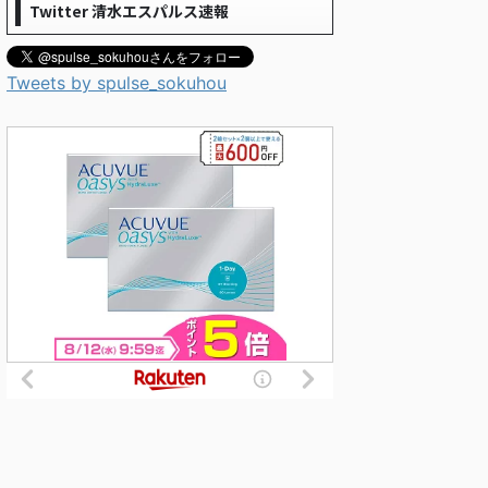
Twitter 清水エスパルス速報
Tweets by spulse_sokuhou