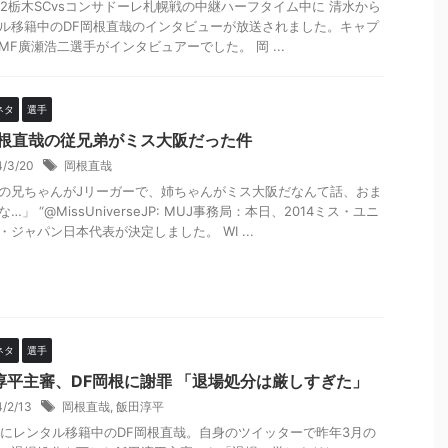
のJ2栃木SCvsコンサドーレ札幌戦の中継ハーフタイム中に 清水から
ル移籍中のDF岡根直哉のインタビューが放送されました。キャプ
MF廣瀬浩二選手がインタビュアーでした。 岡 ...
ネタ
選手
岡根直哉の従兄弟がミス大阪だった件
4/3/20
岡根直哉
の兄ちゃんがJリーガーで、姉ちゃんがミス大阪だなんて話、おま
…」 “@MissUniverseJP: MUJ事務局：本日、2014ミス・ユニ
・ジャパン日本代表が決定しました。 WI ...
ネタ
選手
淳平主審、DF岡根に謝罪 「退場処分は厳しすぎた」
4/2/13
岡根直哉
,
飯田淳平
木にレンタル移籍中のDF岡根直哉。自身のツイッターで昨年3月の