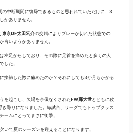
間の中断期間に復帰できるものと思われていただけに、3
しかありません。
と
東京DF太田宏介
の交錯によりプレーが切れた状態での
か言いようがありません。
は左足からしており、その際に足首を痛めたと多くの人
でした。
に接触した際に痛めたのか？それにしても3か月もかかる
うを起こし、欠場を余儀なくされた
FW鄭大世
とともに攻
浮き彫りになりました。毎試合、リーグでもトップクラス
チームにとってまさに衝撃。
を欠いて夏のシーズンを迎えることになります。