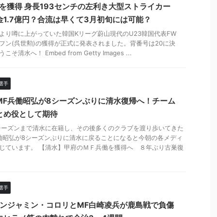
)を獲得 身長193センチの左利き大型ストライカー
金1.7億円？合流は早くて3月初旬には可能？
より噂に上がっていた韓国Kリーグ蔚山現代のU23韓国代表FW
フン(呉世勲)の獲得が正式に発表されました。背番号は20に決
こそ清水へ！ Embed from Getty Images ...
選手
MF兵働昭弘が8シーズンぶりに清水復帰へ！チーム
とめ役として期待
0シーズンまで清水に在籍し、その後多くのクラブを渡り歩いてきた
働昭弘が8シーズンぶりに清水に戻ることになると今朝の各メディ
じています。 【清水】甲府のＭＦ兵働を獲得へ ８年ぶり古巣復
選手
ベンジャミン・コロリとMF白崎凌兵が鹿島戦で負傷