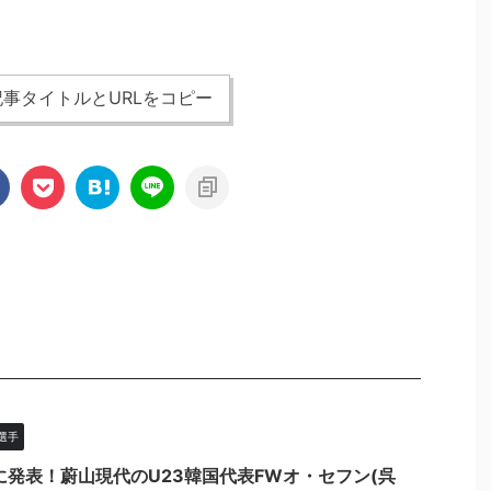
事タイトルとURLをコピー
選手
に発表！蔚山現代のU23韓国代表FWオ・セフン(呉