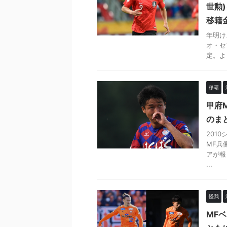
世勲
移籍
年明け
オ・セ
定。よう
移籍
甲府
のま
201
MF兵
アが報
...
怪我
MF