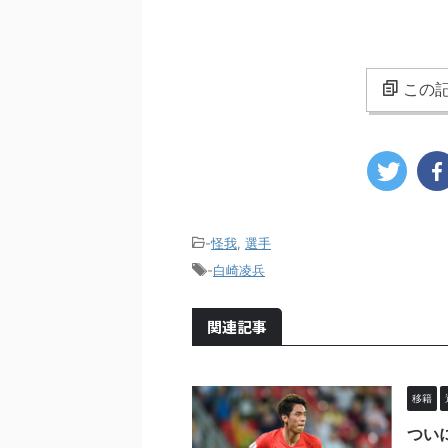
この記
-
怪我
,
選手
-
白崎凌兵
関連記事
移籍
つい