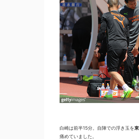
白崎は前半15分。自陣での浮き玉を
東
痛めていました。