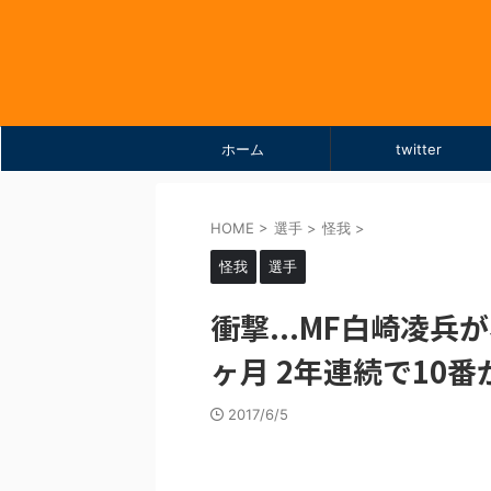
ホーム
twitter
HOME
>
選手
>
怪我
>
怪我
選手
衝撃...MF白崎凌
ヶ月 2年連続で10
2017/6/5