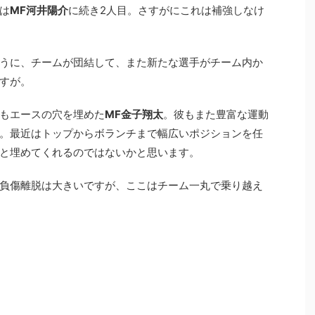
は
MF河井陽介
に続き2人目。さすがにこれは補強しなけ
うに、チームが団結して、また新たな選手がチーム内か
すが。
もエースの穴を埋めた
MF金子翔太
。彼もまた豊富な運動
。最近はトップからボランチまで幅広いポジションを任
と埋めてくれるのではないかと思います。
負傷離脱は大きいですが、ここはチーム一丸で乗り越え