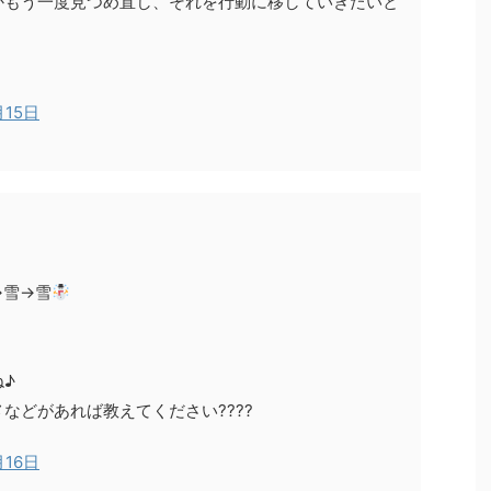
かもう一度見つめ直し、それを行動に移していきたいと
月15日
→雪→雪
♪
などがあれば教えてください????
月16日