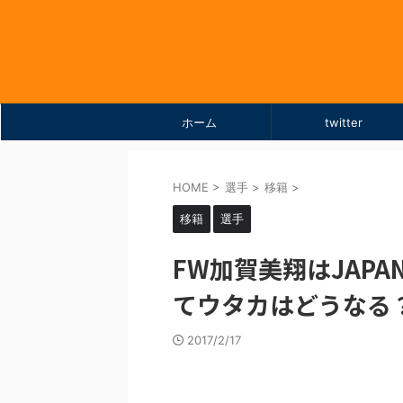
ホーム
twitter
HOME
>
選手
>
移籍
>
移籍
選手
FW加賀美翔はJAP
てウタカはどうなる
2017/2/17