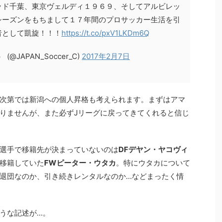
ッド千葉、東京ヴェルディ１９６９、そしてアルビレッ
シーズンをもちまして１７年間のプロサッカー生活を引
者として凱旋！！！
https://t.co/pxV1LKDm6Q
@JAPAN_Soccer_C)
2017年2月7日
次第では新潟への個人昇格も考えられます。まずはアマ
りませんが、また必ずJリーグに戻ってきてくれると信じ
選手で移籍先が決まっていないのは
DFデヤン・ヤコヴィ
移籍していた
FWピーター・ウタカ
。特にウタカについて
退団なのか、引き続きレンタルなのか…などまったく情
うな記述が…。