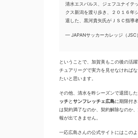
清水エスパルス、ジェフユナイテ
クス新潟を渡り歩き、２０１６年
退した、黒河貴矢氏がＪＳＣ指導
— JAPANサッカーカレッジ（JSC） (
ということで、加賀美もこの後の活躍
チュアリーグで実力を見せなければな
たいと思います。
その他、清水を昨シーズンで退団した
ッチ
と
サンフレッチェ広島
に期限付き
は契約満了なのか、契約解除なのか、
報が出てきません。
一応広島さんの公式サイトにはこのよ