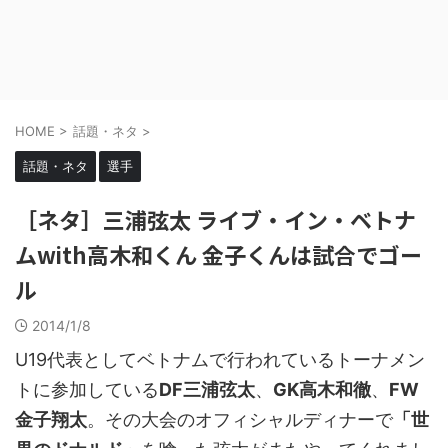
HOME
>
話題・ネタ
>
話題・ネタ
選手
［ネタ］三浦弦太 ライブ・イン・ベトナ
ムwith高木和くん 金子くんは試合でゴー
ル
2014/1/8
U19代表としてベトナムで行われているトーナメン
トに参加している
DF三浦弦太
、
GK高木和徹
、
FW
金子翔太
。その大会のオフィシャルディナーで
「世