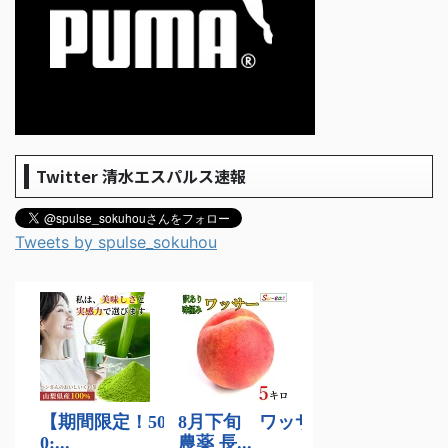
Twitter 清水エスパルス速報
Tweets by spulse_sokuhou