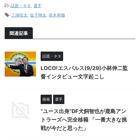
-
話題・ネタ
,
選手
-
三浦弦太
,
金子翔太
,
高木和徹
関連記事
話題・ネタ
LOCO!エスパルス(9/29)小林伸二監
督インタビュー文字起こし
移籍
選手
”ユース出身”DF犬飼智也が鹿島アン
トラーズへ完全移籍 「一番大きな挑
戦が今だと思った」