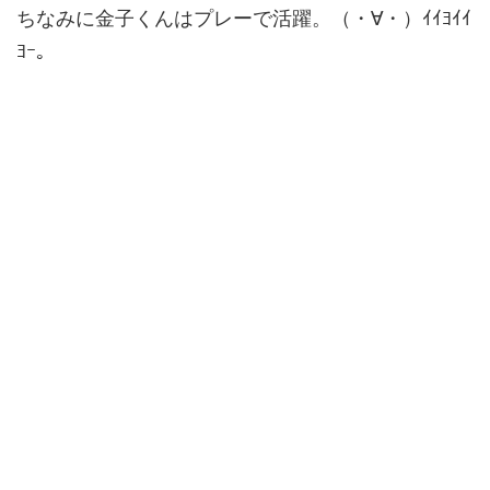
ちなみに金子くんはプレーで活躍。（・∀・）ｲｲﾖｲｲ
ﾖｰ。