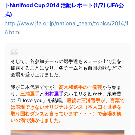
トNutifood Cup 2014 活動レポート(1/7) (JFA公
式)
http://www.jfa.or.jp/national_team/topics/2014/1
6.html
そして、各参加チームの選手達もステージ上で芸を
披露することになり、各チームとも自国の歌などで
会場を盛り上げました。
我が日本代表ですが、
高木和選手の一発芸
から始ま
り、
三浦選手
と
田村選手
のハモリを効かせ、尾崎豊
の『I love you』を熱唱。
最後に三浦選手が、言葉で
は表現できないオリジナルダンス（本人曰く世界を
取り囲むダンスと言っています・・・）で会場を笑
いの渦で沸かせました。