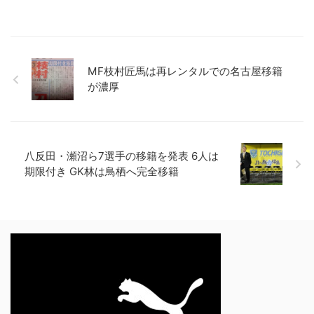
MF枝村匠馬は再レンタルでの名古屋移籍
が濃厚
八反田・瀬沼ら7選手の移籍を発表 6人は
期限付き GK林は鳥栖へ完全移籍