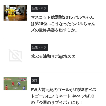
話題・ネタ
マスコット総選挙2015 パルちゃん
は第16位...こうなったらパルちゃん
ズの最終兵器を出すしか...
話題・ネタ
荒ぶる浦和サポ@埼スタ
選手
FW大前元紀のゴールがJ1第8節ベス
トゴールにノミネート やべっちF.C.
の「今週のサブイボ」にも！