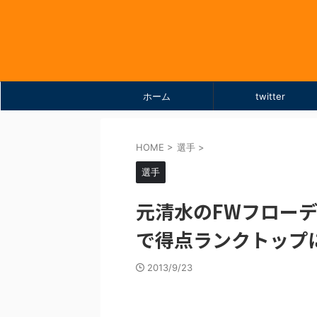
ホーム
twitter
HOME
>
選手
>
選手
元清水のFWフローデ
で得点ランクトップ
2013/9/23