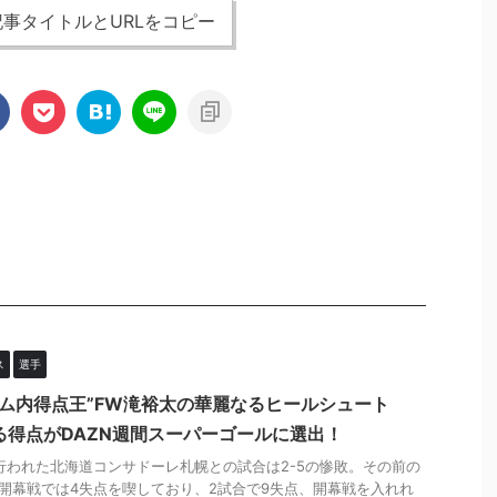
事タイトルとURLをコピー
ス
選手
ーム内得点王”FW滝裕太の華麗なるヒールシュート
る得点がDAZN週間スーパーゴールに選出！
に行われた北海道コンサドーレ札幌との試合は2-5の惨敗。その前の
開幕戦では4失点を喫しており、2試合で9失点、開幕戦を入れれ