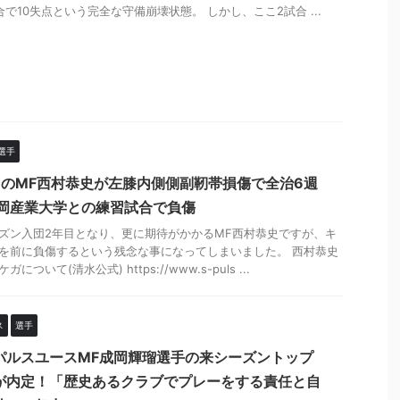
合で10失点という完全な守備崩壊状態。 しかし、ここ2試合 ...
選手
目のMF西村恭史が左膝内側側副靭帯損傷で全治6週
静岡産業大学との練習試合で負傷
ズン入団2年目となり、更に期待がかかるMF西村恭史ですが、キ
を前に負傷するという残念な事になってしまいました。 西村恭史
ガについて(清水公式) https://www.s-puls ...
ス
選手
パルスユースMF成岡輝瑠選手の来シーズントップ
が内定！「歴史あるクラブでプレーをする責任と自