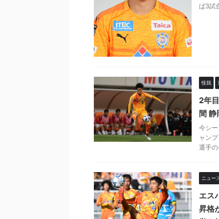
ば3試
怪我
2年
間 
今シー
ャンプ
選手のケ
ニュー
エス
昇格