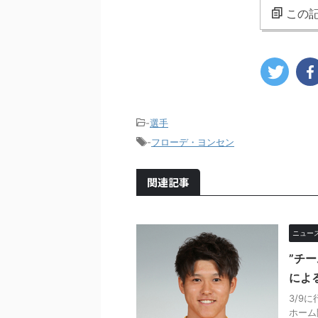
この記
-
選手
-
フローデ・ヨンセン
関連記事
ニュー
”チ
によ
3/9
ホーム