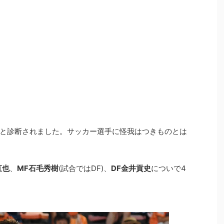
間と診断されました。サッカー選手に怪我はつきものとは
直也
、
MF石毛秀樹
(試合ではDF)、
DF金井貢史
についで4