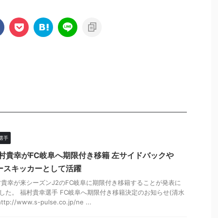
選手
福村貴幸がFC岐阜へ期限付き移籍 左サイドバックや
ースキッカーとして活躍
村貴幸が来シーズンJ2のFC岐阜に期限付き移籍することが発表に
した。 福村貴幸選手 FC岐阜へ期限付き移籍決定のお知らせ(清水
tp://www.s-pulse.co.jp/ne ...