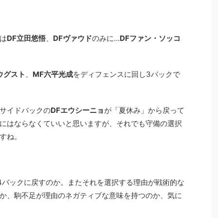
は
DF立田悠悟
、
DFヴァウド
のみに…
DFファン・ソッコ
ウグスト
、
MF六平光成
をディフェンスに回し3バックで
サイドバックの
DFエウシーニョ
が「夏休み」から戻って
にはならなくていいと思いますが、それでも守備の選択
すね。
4バックに戻すのか。またそれを選択する理由が戦術的な
か、駒不足が理由のネガティブな意味を持つのか、気に