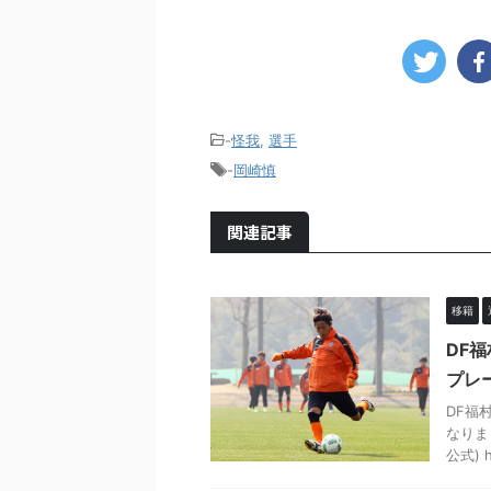
-
怪我
,
選手
-
岡崎慎
関連記事
移籍
DF
プレ
DF福
なりま
公式) ht