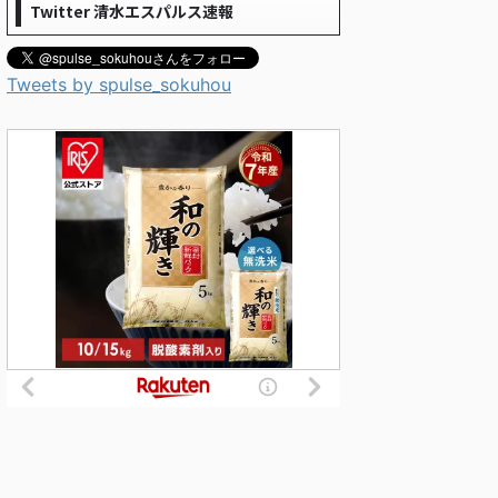
Twitter 清水エスパルス速報
Tweets by spulse_sokuhou