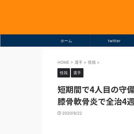
ホーム
twitter
HOME
>
選手
>
怪我
>
怪我
選手
短期間で4人目の守
膝骨軟骨炎で全治4
2020/9/22