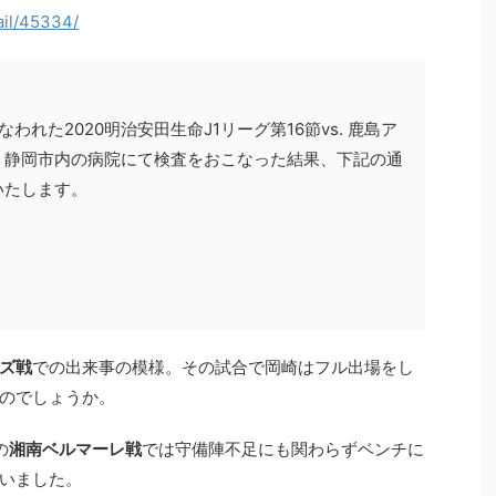
ail/45334/
なわれた2020明治安田生命J1リーグ第16節vs. 鹿島ア
、静岡市内の病院にて検査をおこなった結果、下記の通
いたします。
ズ戦
での出来事の模様。その試合で岡崎はフル出場をし
のでしょうか。
の
湘南ベルマーレ戦
では守備陣不足にも関わらずベンチに
いました。