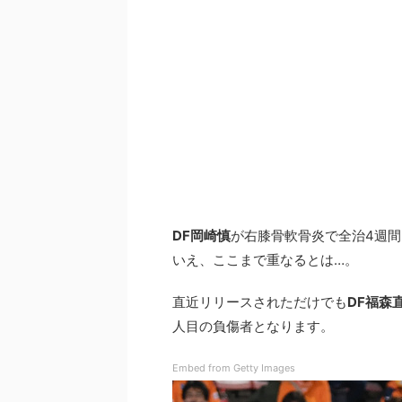
DF岡崎慎
が右膝骨軟骨炎で全治4週
いえ、ここまで重なるとは…。
直近リリースされただけでも
DF福森
人目の負傷者となります。
Embed from Getty Images