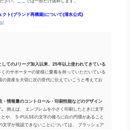
ださい。ここでは一部だけ抜粋します。
ジェクト(ブランド再構築)について(清水公式)
g/
としてのJリーグ加入以来、25年以上使われてきている
多くのサポーターの皆様に愛着を持っていただいている
着の資産を大切に次の世代に伝えていこうと考えてお
性・情報量のコントロール・印刷性能などのデザイン
す。
例えば、 エンブレムを小さく印刷したときに文字
や、 S-PULSEの文字の後ろに白の円環があること
Eの文字が視認できないことについては、 ブラッシュア