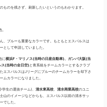
のものを残さず、刷新したいというのもわかります。
色。
ん、ブルーも重要なカラーです。もともとエスパルスは
ーとして申請していました。
他に
横浜F・マリノス(当時の日産自動車)、ガンバ大阪(当
ス(当時の全日空)
と青系統をチームカラーとするクラブ
たエスパルスはJリーグにブルーのチームカラーを却下さ
ームカラーになりました。
(小学生の選抜チーム)、
清水東高校
、
清水商業高校
のユニ
士山のイメージなどからも、エスパルス以前の清水サッ
ーでした。