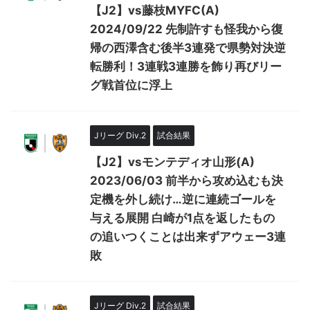
【J2】vs藤枝MYFC(A)
2024/09/22 先制許すも怪我から復
帰の西澤含む後半3連発で県勢対決逆
転勝利！3連戦3連勝を飾り再びリー
グ戦首位に浮上
Jリーグ Div.2
試合結果
【J2】vsモンテディオ山形(A)
2023/06/03 前半から攻め込むも決
定機を外し続け…逆に連続ゴールを
与える展開 白崎が1点を返したもの
の追いつくことは出来ずアウェー3連
敗
Jリーグ Div.2
試合結果