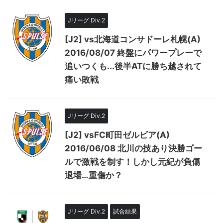
Jリーグ Div.2
[J2] vs北海道コンサドーレ札幌(A)
2016/08/07 終盤にパワープレーで
追いつくも...後半ATに勝ち越されて
痛い敗戦
Jリーグ Div.2
[J2] vsFC町田ゼルビア(A)
2016/06/08 北川の技あり決勝ゴー
ルで激戦を制す！しかし元紀が負傷
退場…重傷か？
Jリーグ Div.2
試合結果