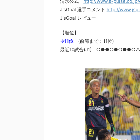
清水公式
http://www.s-pulse.co.jp
J'sGoal 選手コメント
http://www.jsg
J'sGoal レビュー
【順位】
→11位
(前節まで：11位)
最近10試合(J1) ○●●○●○●●○