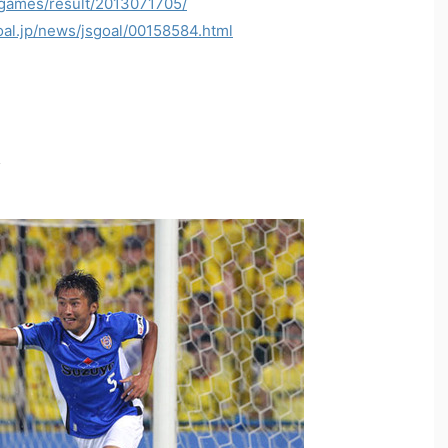
/games/result/2013071705/
oal.jp/news/jsgoal/00158584.html
△