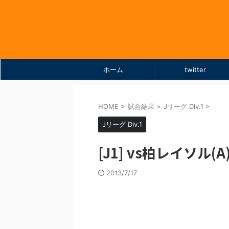
ホーム
twitter
HOME
>
試合結果
>
Jリーグ Div.1
>
Jリーグ Div.1
[J1] vs柏レイソル(A) 
2013/7/17