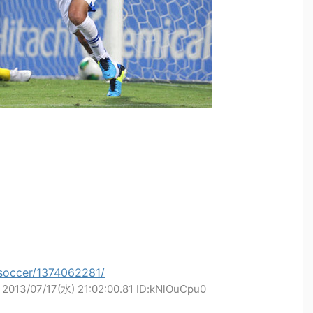
i/soccer/1374062281/
2013/07/17(水) 21:02:00.81 ID:kNlOuCpu0