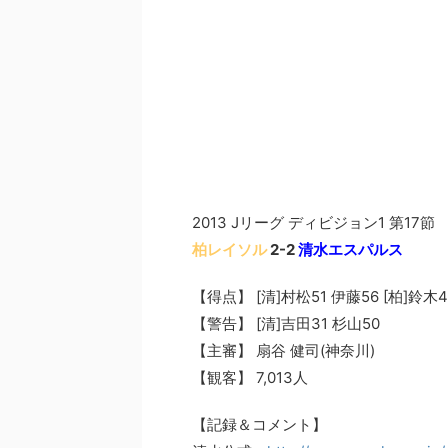
2013 Jリーグ ディビジョン1 第17節
柏レイソル
2-2
清水エスパルス
【得点】 [清]村松51 伊藤56 [柏]鈴木4
【警告】 [清]吉田31 杉山50
【主審】 扇谷 健司(神奈川)
【観客】 7,013人
【記録＆コメント】