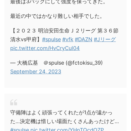
最後は3バックにして強度を保ってきた。
最近の中ではかなり難しい相手でした。
【２０２３ 明治安田生命Ｊ２リーグ 第３６節
清水vs甲府】
#spulse
#vfk
#DAZN
#Jリーグ
pic.twitter.com/HvCryCuI04
— 大橋広基 ＠spulse (@fctokisu_39)
September 24, 2023
守備陣はよく頑張ってくれたが1点が遠かっ
た…決定機は惜しい場面たくさんあったけど…
#spulse
pic.twitter.com/YHnTQcdOZP