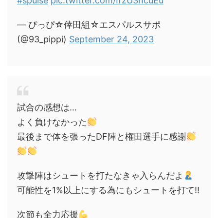
#spulse
pic.twitter.com/IfzU3ncuEu
— ぴっぴ☆倖田組☆エスパルスサポ
(@93_pippi)
September 24, 2023
試合の感想は…
よく負けなかった
最後まで体を張ったDF陣と権田選手に感謝
攻撃陣はシュートを打たなきゃ入らんだよ
可能性を1%以上にする為にもシュートを打て‼︎
次節も全力応援