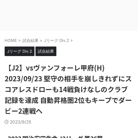
HOME
>
試合結果
>
Jリーグ Div.2
>
Jリーグ Div.2
試合結果
【J2】vsヴァンフォーレ甲府(H)
2023/09/23 堅守の相手を崩しきれずにス
コアレスドローも14戦負けなしのクラブ
記録を達成 自動昇格圏2位もキープでダー
ビー2連戦へ
2023/9/25