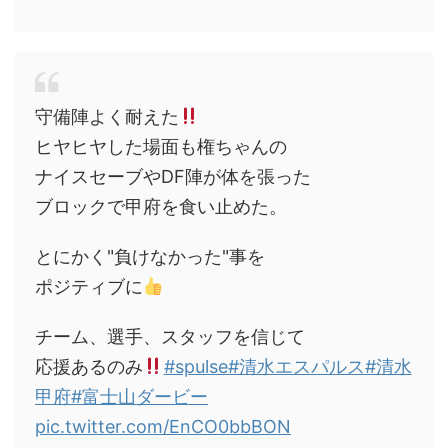
守備陣よく耐えた
ヒヤヒヤした場面も権ちゃんの
ナイスセーブやDF陣が体を張った
ブロックで甲府を食い止めた。
とにかく"負けなかった"事を
ポジティブに
チーム、選手、スタッフを信じて
応援あるのみ
#spulse
#清水エスパルス
#清水
甲府
#富士山ダービー
pic.twitter.com/EnCO0bbBON