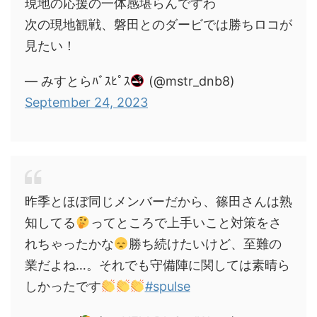
現地の応援の一体感堪らんですわ
次の現地観戦、磐田とのダービでは勝ちロコが
見たい！
— みすとらﾊﾞｽﾋﾟｽ
(@mstr_dnb8)
September 24, 2023
昨季とほぼ同じメンバーだから、篠田さんは熟
知してる
ってところで上手いこと対策をさ
れちゃったかな
勝ち続けたいけど、至難の
業だよね…。それでも守備陣に関しては素晴ら
しかったです
#spulse