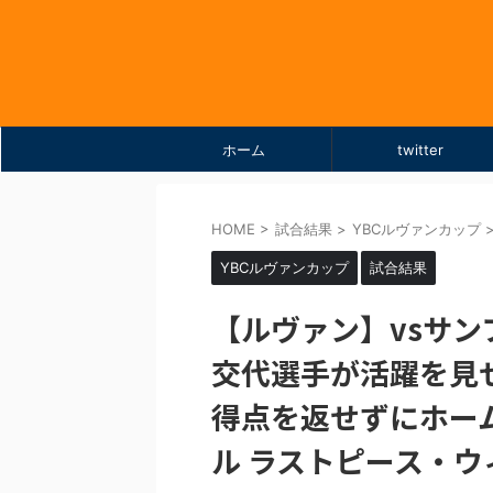
ホーム
twitter
HOME
>
試合結果
>
YBCルヴァンカップ
YBCルヴァンカップ
試合結果
【ルヴァン】vsサンフレ
交代選手が活躍を見せ
得点を返せずにホー
ル ラストピース・