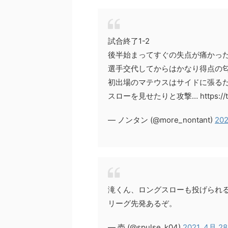
試合終了1-2
後半始まってすぐの失点が痛かっ
選手交代してからはかなり得点の
初出場のマテウスはサイドに張る
スローを見せたりと攻撃… https://t.
— ノンタン (@more_nontant)
202
滝くん、ロングスローも投げられ
リーグ先発あるぞ。
— 壱 (@spulse_k04)
2021, 4月 28