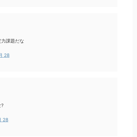
定力課題だな
月 28
?
月 28