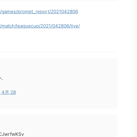
jp/games/prompt_report/2021042806
p/match/leaguecup/2021/042806/live/
い。
, 4月 28
WCJwrfwKSv