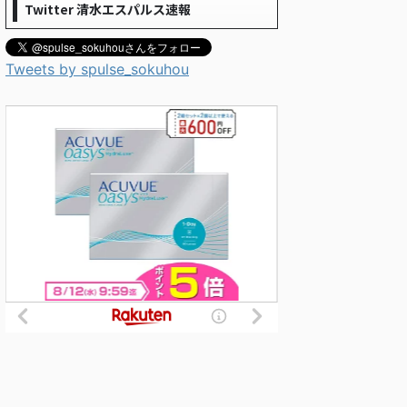
Twitter 清水エスパルス速報
Tweets by spulse_sokuhou