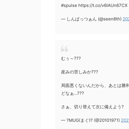
#spulse https://t.co/v6IAUn67CX
— しんぱっつぁん (@seen8th)
20
むぅ～???
産みの苦しみか???
局面悪くないんだから、あとは勝
どなぁ…???
さぁ、切り替えて次に備えよう?
— ?MUG(まぐ)? (@20101971)
202