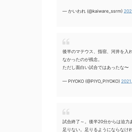
— かいわれ (@kaiware_ssrm)
202
後半のマテウス、指宿、河井を入
なかったのが残念。
ただし面白い試合ではあったな〜
— PIYOKO (@PIYO_PIYOKO)
2021
試合終了～。後半20分からは迫力
足りない。足りるようにならなけ