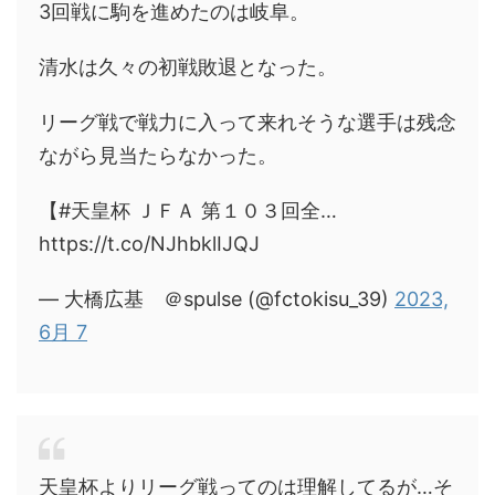
3回戦に駒を進めたのは岐阜。
清水は久々の初戦敗退となった。
リーグ戦で戦力に入って来れそうな選手は残念
ながら見当たらなかった。
【#天皇杯 ＪＦＡ 第１０３回全…
https://t.co/NJhbklIJQJ
— 大橋広基 ＠spulse (@fctokisu_39)
2023,
6月 7
天皇杯よりリーグ戦ってのは理解してるが…そ