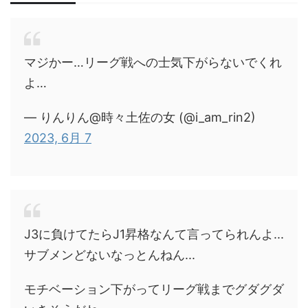
マジかー…リーグ戦への士気下がらないでくれ
よ…
— りんりん@時々土佐の女 (@i_am_rin2)
2023, 6月 7
J3に負けてたらJ1昇格なんて言ってられんよ...
サブメンどないなっとんねん...
モチベーション下がってリーグ戦までグダグダ