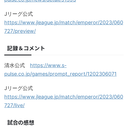
Jリーグ公式
https://www.jleague.jp/match/emperor/2023/060
727/preview/
記録＆コメント
清水公式
https://www.s-
pulse.co.jp/games/prompt_report/1202306071
Jリーグ公式
https://www.jleague.jp/match/emperor/2023/060
727/live/
試合の感想