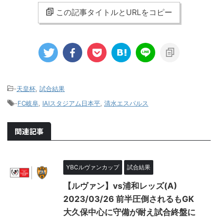
この記事タイトルとURLをコピー
-
天皇杯
,
試合結果
-
FC岐阜
,
IAIスタジアム日本平
,
清水エスパルス
関連記事
YBCルヴァンカップ
試合結果
【ルヴァン】vs浦和レッズ(A)
2023/03/26 前半圧倒されるもGK
大久保中心に守備が耐え試合終盤に