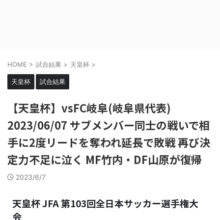
HOME
>
試合結果
>
天皇杯
>
天皇杯
試合結果
【天皇杯】vsFC岐阜(岐阜県代表)
2023/06/07 サブメンバー同士の戦いで相
手に2度リードを奪われ延長で敗戦 再び決
定力不足に泣く MF竹内・DF山原が復帰
2023/6/7
天皇杯 JFA 第103回全日本サッカー選手権大
会