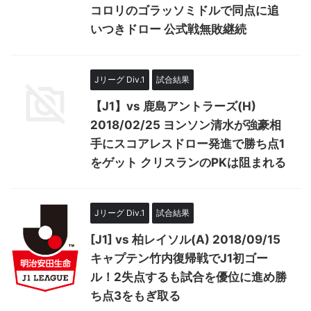
コロリのゴラッソミドルで同点に追
いつきドロー 公式戦無敗継続
Jリーグ Div.1
試合結果
【J1】vs 鹿島アントラーズ(H)
2018/02/25 ヨンソン清水が強豪相
手にスコアレスドロー発進で勝ち点1
をゲット クリスランのPKは阻まれる
Jリーグ Div.1
試合結果
[J1] vs 柏レイソル(A) 2018/09/15
キャプテン竹内復帰戦でJ1初ゴー
ル！2失点するも試合を優位に進め勝
ち点3をもぎ取る