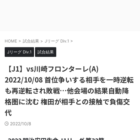
HOME
>
試合結果
>
Jリーグ Div.1
>
Jリーグ Div.1
試合結果
【J1】vs川崎フロンターレ(A)
2022/10/08 首位争いする相手を一時逆転
も再逆転され敗戦…他会場の結果自動降
格圏に沈む 権田が相手との接触で負傷交
代
2022/10/8