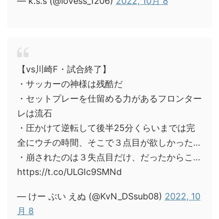
— k.s.s (@lovess_1206)
2022, 10月 8
【vs川崎F・試合終了】
・サッカーの神様は残酷だ
・セットプレーを仕留める力があるフロンター
レは流石
・圧かけて逆転して後半25分くらいまでは完
全にウチの時間、そこで３点目が欲しかった…
・崩されたのは３失点目だけ、だったからこ…
https://t.co/ULGIc9SMNd
— けー ぶい えぬ (@KvN_DSsub08)
2022, 10
月 8