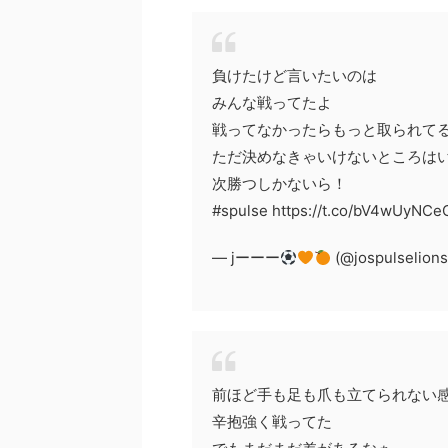
負けたけど言いたいのは
みんな戦ってたよ
戦ってなかったらもっと取られて
ただ決めなきゃいけないところは
次勝つしかないら！
#spulse https://t.co/bV4wUyNCe
— jーーー
(@jospulselion
前ほど手も足も爪も立てられない
辛抱強く戦ってた