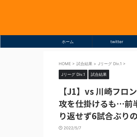
ホーム
twitter
HOME
>
試合結果
>
Jリーグ Div.1
>
Jリーグ Div.1
試合結果
【J1】vs 川崎フロンタ
攻を仕掛けるも…前
り返せず6試合ぶり
2022/5/7