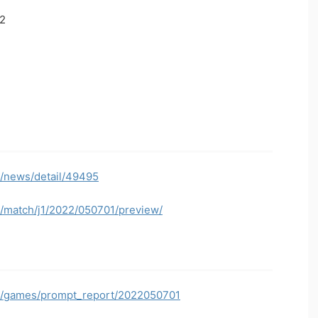
2
p/news/detail/49495
p/match/j1/2022/050701/preview/
jp/games/prompt_report/2022050701