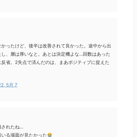
なかったけど、後半は改善されて良かった。途中から出
たし、層は厚いなと。あとは決定機よな…回数はあった
は反省。2失点で済んだのは、まあポジティブに捉えた
22, 5月 7
崩されたね…
報いる場面が見たかった