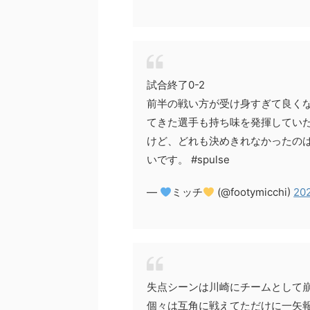
試合終了0-2
前半の戦い方が受け身すぎて良く
てきた選手も持ち味を発揮してい
けど、どれも決めきれなかったの
いです。 #spulse
—
ミッチ
(@footymicchi)
20
失点シーンは川崎にチームとして
個々は互角に戦えてただけに一矢