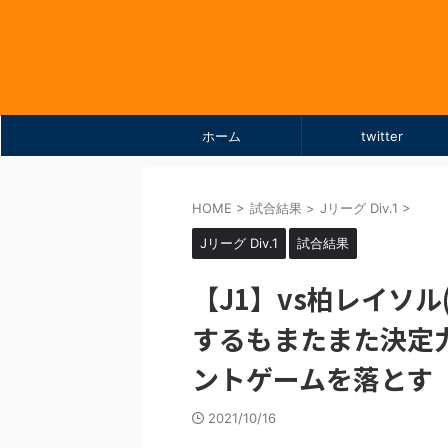
ホーム
twitter
HOME
>
試合結果
>
Jリーグ Div.1
>
Jリーグ Div.1
試合結果
【J1】vs柏レイソル(H
するもまたまた決定
ントゲームを落とす
2021/10/16