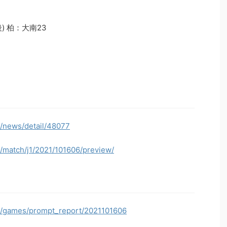
 柏：大南23
p/news/detail/48077
p/match/j1/2021/101606/preview/
jp/games/prompt_report/2021101606