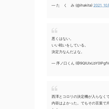
— た く み (@ihakita)
2021, 10
悪くはない。
いい戦いをしている。
決定力なんだよな。
— 序ノ口くん (@9QIUIxLbY0IPgf
西澤とコロリの決定機が入らなく
内容はよかった。でもその言葉で