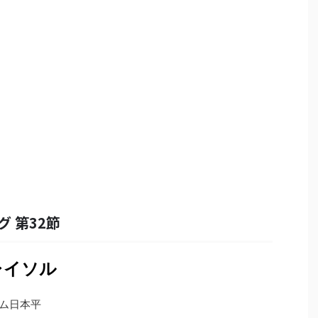
グ 第32節
レイソル
タジアム日本平