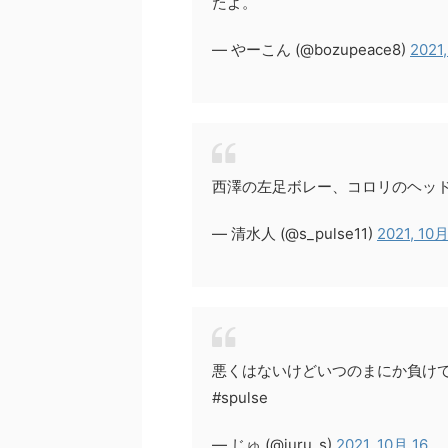
たよ。
— やーこん (@bozupeace8)
2021
西澤の左足ボレー、コロリのヘッ
— 清水人 (@s_pulse11)
2021, 10月
悪くはないけどいつのまにか負け
#spulse
— じゅ (@juru_s)
2021, 10月 16