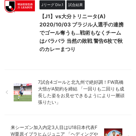
Jリーグ Div.1
試合結果
【J1】vs大分トリニータ(A)
2020/10/03 ブラジル人選手の連携
でゴール奪うも…戦術もなくチーム
はバラバラ 当然の敗戦 警告6枚で秋
のカレーまつり
7試合4ゴールと北九州で絶好調！FW髙橋
大悟がA契約を締結 「一回りも二回りも成
長した姿をお見せできるようにより一層頑
張りたい」
来シーズン加入内定3人目はU18日本代表F
W栗原イブラヒムジュニア 「ヘディングや