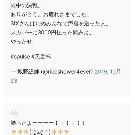
雨中の決戦。
ありがとう。お疲れさまでした。
SIXさんはじめみんなで声援を送った人。
スカパーに3000円払った同志よ。
やったぜ。
#spulse #天皇杯
— 蛾野総帥 (@riceshower4ever)
2019, 10月
23
勝ったよーーーー！！！！！！
(´°̥̥̥̥̥̥̥̥ω°̥̥̥̥̥̥̥̥｀)