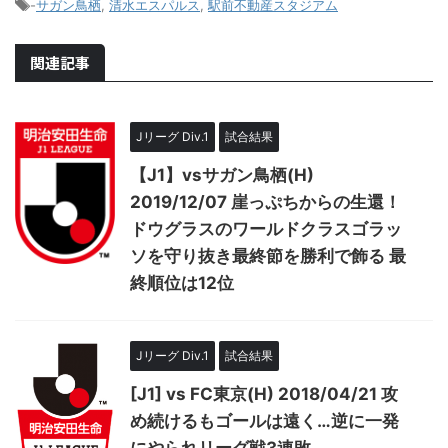
-
サガン鳥栖
,
清水エスパルス
,
駅前不動産スタジアム
関連記事
Jリーグ Div.1
試合結果
【J1】vsサガン鳥栖(H)
2019/12/07 崖っぷちからの生還！
ドウグラスのワールドクラスゴラッ
ソを守り抜き最終節を勝利で飾る 最
終順位は12位
Jリーグ Div.1
試合結果
[J1] vs FC東京(H) 2018/04/21 攻
め続けるもゴールは遠く…逆に一発