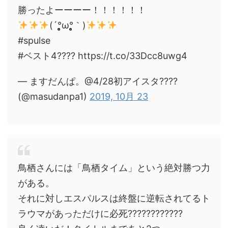
勝ったよーーーー！！！！！！
(´°̥̥̥̥̥̥̥̥ω°̥̥̥̥̥̥̥̥｀)
#spulse
#ベスト4???? https://t.co/33Dcc8uwg4
— ますだんぱ。@4/28初アイスタ????
(@masudanpa1)
2019, 10月 23
鳥栖さんには「鳥栖タイム」という絶対勝つ力
がある。
それに対しエスパルスは終盤に逆転されてるト
ラウマがあっただけに必死????????????