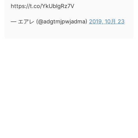
https://t.co/YkUblgRz7V
— エアレ (@adgtmjpwjadma)
2019, 10月 23