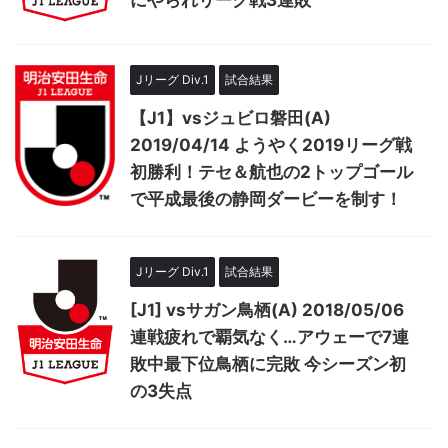
にやられリーグ戦3連敗
Jリーグ Div.1
試合結果
【J1】vsジュビロ磐田(A)
2019/04/14 ようやく2019リーグ戦
初勝利！テセ＆航也の2トップゴール
で平成最後の静岡ダービーを制す！
Jリーグ Div.1
試合結果
[J1] vsサガン鳥栖(A) 2018/05/06
連戦疲れで覇気なく…アウェーで7連
敗中最下位鳥栖に完敗 今シーズン初
の3失点