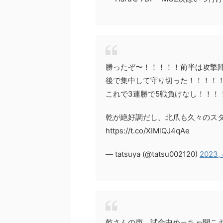
勝ったぞ〜！！！！！前半は攻撃
後で集中して守り切った！！！！
これで3連勝で5戦負けなし！！！
乾が絶好調だし、北爪も久々のス
https://t.co/XIMlQJ4qAe
— tatsuya (@tatsu002120)
2023,
乾さんの声、試合中めっちゃ聞こ