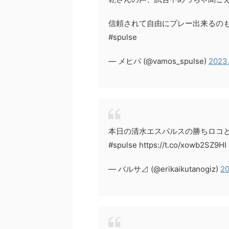
信頼されて自由にプレー出来るの
#spulse
— メヒパ (@vamos_spulse)
2023
本日の清水エスパルスの勝ちロコ
#spulse https://t.co/xowb2SZ9HI
— バルサ⊿ (@erikaikutanogiz)
20