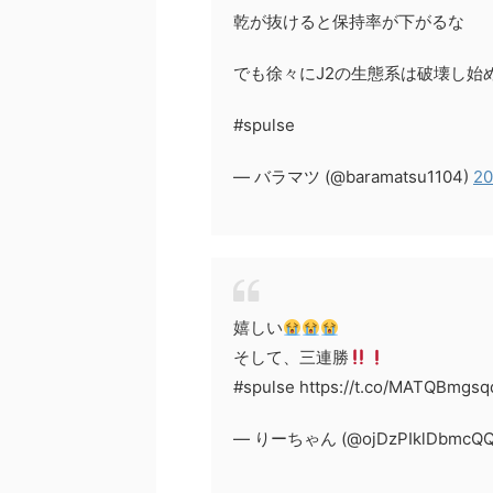
乾が抜けると保持率が下がるな
でも徐々にJ2の生態系は破壊し始
#spulse
— バラマツ (@baramatsu1104)
20
嬉しい
そして、三連勝
#spulse https://t.co/MATQBmgsq
— りーちゃん (@ojDzPIklDbmcQQ