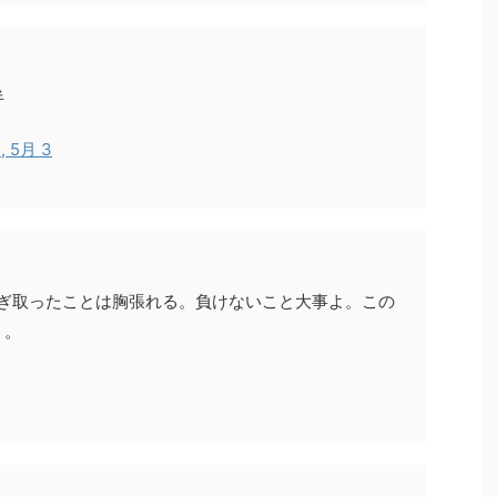
半
, 5月 3
もぎ取ったことは胸張れる。負けないこと大事よ。この
う。