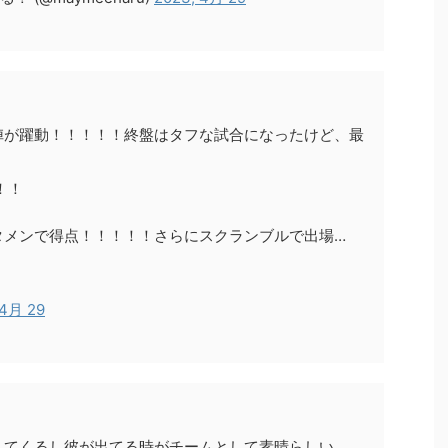
陣が躍動！！！！！終盤はタフな試合になったけど、最
！
！！
タメンで得点！！！！！さらにスクランブルで出場…
 4月 29
えてくるし彼が出てる時がチームとして素晴らしい。