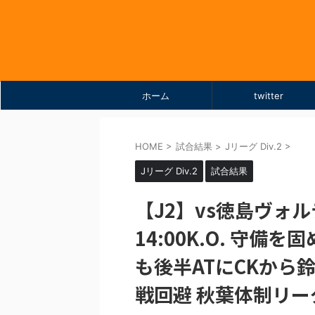
ホーム
twitter
HOME
>
試合結果
>
Jリーグ Div.2
>
Jリーグ Div.2
試合結果
【J2】vs徳島ヴォルティ
14:00K.O. 守
も後半ATにCKから
戦回避 秋葉体制リ