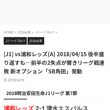
HOME
>
試合結果
>
Jリーグ Div.1
>
Jリーグ Div.1
試合結果
[J1] vs浦和レッズ(A) 2018/04/15 後半盛
り返すも…前半の2失点が響きリーグ戦連
敗 新オプション「SB角田」発動
2018/4/15
2018明治安田生命J1リーグ 第7節
浦和レッズ
2-1 清水エスパルス