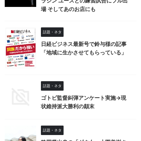
ラシン ユースとの練習試合にフル出
場 そしてあのお店にも
話題・ネタ
日経ビジネス最新号で鈴与様の記事
「地域に生かさせてもらっている」
話題・ネタ
ゴトビ監督糾弾アンケート実施→現
状維持派大勝利の顛末
話題・ネタ