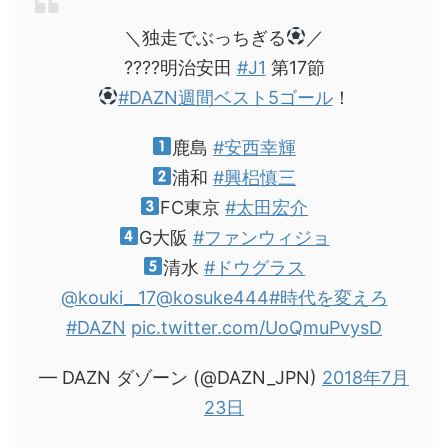
＼独走でぶっちぎる
／
????明治安田
#J1
第17節
#DAZN週間ベスト5ゴール
！
鹿島
#安西幸輝
浦和
#興梠慎三
FC東京
#太田宏介
G大阪
#ファンウィジョ
清水
#ドウグラス
@kouki__17
@kosuke444
#時代を変えろ
#DAZN
pic.twitter.com/UoQmuPvysD
— DAZN ダゾーン (@DAZN_JPN)
2018年7月
23日