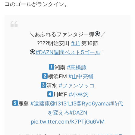
コ
のゴールがランクイン。
＼あふれるファンタジー弾
／
????明治安田
#J1
第16節
#DAZN週間ベスト5ゴール
！
湘南
#高橋諒
横浜FM
#山中亮輔
清水
#ファンソッコ
川崎F
#小林悠
鹿島
#遠藤康
@13131_13
@Ryo6yama
#時代
を変えろ
#DAZN
pic.twitter.com/K7PTjGu6VM