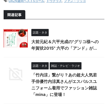
-
DAZN週間ベスト5ゴール
,
ドウグラス
,
ファン・ソッコ
関連記事
話題・ネタ
大前元紀＆六平光成の"グリコ様への
年賀状2015" 六平の「アンド」が...
話題・ネタ
雑誌・テレビ・ラジオ
「竹内涼」繋がり？あの超大人気若
手俳優竹内涼真さんがエスパルスユ
ニフォーム着用でファッション雑誌
「mina」に登場！