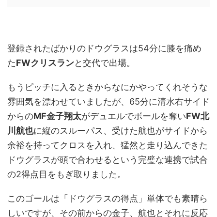
登録されたばかりのドウグラスは54分に膝を痛め
た
FWクリスラン
と交代で出場。
もうピッチに入るときからなにかやってくれそうな
雰囲気を漂わせていましたが、65分に清水右サイド
からの
MF金子翔太
がデュエルでボールを奪い
FW北
川航也
に縦のスルーパス、受けた航也がサイドから
余裕を持ってクロスを入れ、猛然と走り込んできた
ドウグラスが頭で合わせるという完璧な連携で試合
の2得点目をもぎ取りました。
このゴールは「ドウグラスの得点」単体でも素晴ら
しいですが、その前からの金子、航也とそれに反応