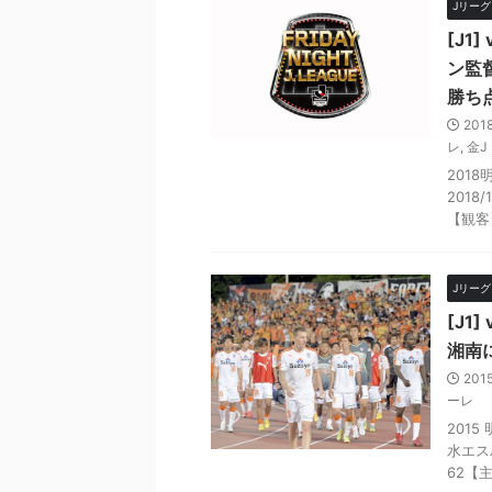
Jリーグ D
[J1]
ン監
勝ち
201
レ
,
金J
201
2018
【観客】
Jリーグ D
[J1
湘南
201
ーレ
2015
水エスパ
62【主 