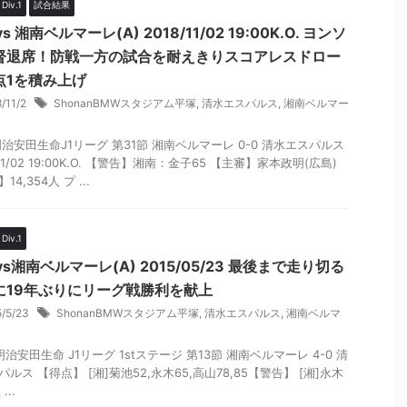
iv.1
試合結果
 vs 湘南ベルマーレ(A) 2018/11/02 19:00K.O. ヨンソ
督退席！防戦一方の試合を耐えきりスコアレスドロー
点1を積み上げ
8/11/2
ShonanBMWスタジアム平塚
,
清水エスパルス
,
湘南ベルマー
8明治安田生命J1リーグ 第31節 湘南ベルマーレ 0-0 清水エスパルス
/11/02 19:00K.O. 【警告】湘南：金子65 【主審】家本政明(広島)
14,354人 プ ...
iv.1
] vs湘南ベルマーレ(A) 2015/05/23 最後まで走り切る
に19年ぶりにリーグ戦勝利を献上
5/5/23
ShonanBMWスタジアム平塚
,
清水エスパルス
,
湘南ベルマ
 明治安田生命 J1リーグ 1stステージ 第13節 湘南ベルマーレ 4-0 清
ルス 【得点】 [湘]菊池52,永木65,高山78,85【警告】 [湘]永木
...