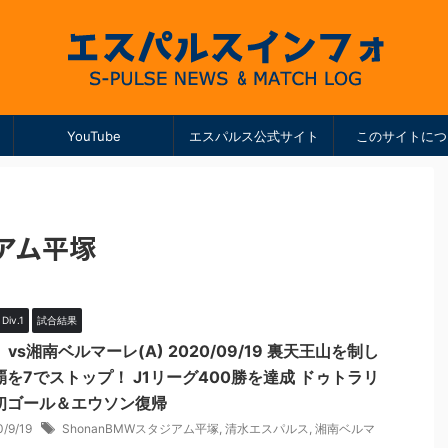
YouTube
エスパルス公式サイト
このサイトにつ
ジアム平塚
iv.1
試合結果
】vs湘南ベルマーレ(A) 2020/09/19 裏天王山を制し
覇を7でストップ！ J1リーグ400勝を達成 ドゥトラリ
初ゴール＆エウソン復帰
0/9/19
ShonanBMWスタジアム平塚
,
清水エスパルス
,
湘南ベルマ