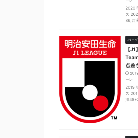
ーレ
2020
ス 20
86,西
Jリーグ D
【J1
Te
点差
201
ーレ
2019
ス 20
澤45+3