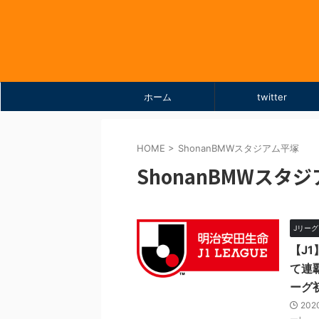
ホーム
twitter
HOME
>
ShonanBMWスタジアム平塚
ShonanBMWスタ
Jリーグ D
【J1
て連
ーグ
202