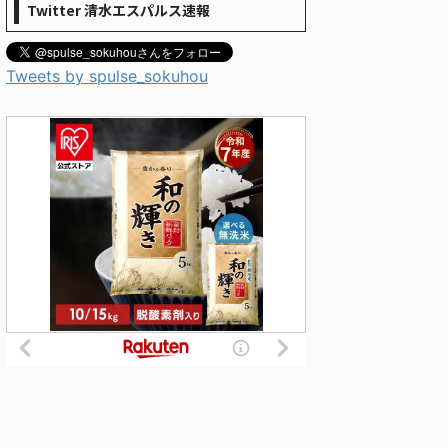
Twitter 清水エスパルス速報
Tweets by spulse_sokuhou