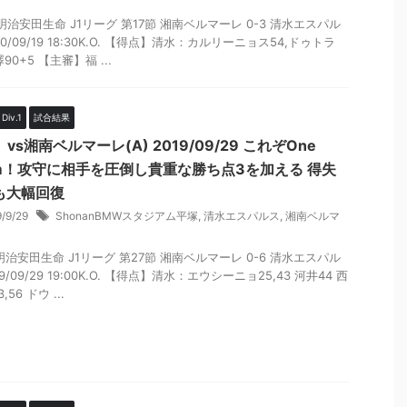
 明治安田生命 J1リーグ 第17節 湘南ベルマーレ 0-3 清水エスパル
20/09/19 18:30K.O. 【得点】清水：カルリーニョス54,ドゥトラ
澤90+5 【主審】福 ...
iv.1
試合結果
】vs湘南ベルマーレ(A) 2019/09/29 これぞOne
am！攻守に相手を圧倒し貴重な勝ち点3を加える 得失
も大幅回復
9/9/29
ShonanBMWスタジアム平塚
,
清水エスパルス
,
湘南ベルマ
 明治安田生命 J1リーグ 第27節 湘南ベルマーレ 0-6 清水エスパル
19/09/29 19:00K.O. 【得点】清水：エウシーニョ25,43 河井44 西
,56 ドウ ...