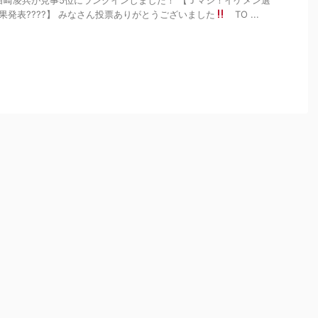
白崎凌兵が見事5位にランクインしました！ 【Ｊマジ！イケメン選
果発表????】 みなさん投票ありがとうございました
TO ...