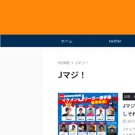
ホーム
twitter
HOME
>
Jマジ！
Jマジ！
話題・
Jマ
しそ
201
Jマジ