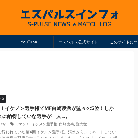
YouTube
エスパルス公式サイト
このサイトにつ
ネタ
ジ！イケメン選手権でMF白崎凌兵が堂々の5位！しか
れに納得していな選手が一人…。
7/8/1
Jマジ！
,
イケメン選手権
,
白崎凌兵
,
鄭大世
で行われていた第4回イケメン選手権。清水からノミネートしてい