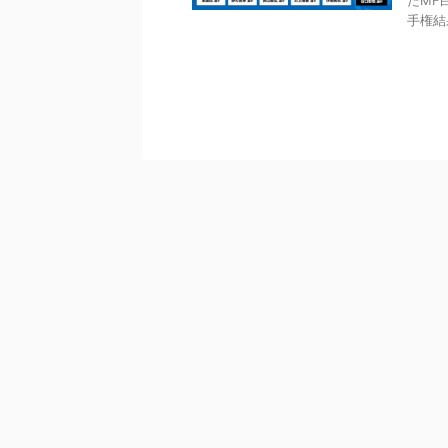
たMF
手権結