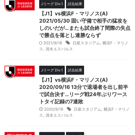
Jリーグ Div.1
試合結果
【J1】vs横浜F・マリノス(A)
2021/05/30 固い守備で相手の猛攻を
しのいだが…またも試合終了間際の失点
で勝点を落とし連勝ならず
2021/9/18
日産スタジアム
,
横浜F・マリノ
ス
,
清水エスパルス
Jリーグ Div.1
試合結果
【J1】vs横浜F・マリノス(A)
2020/09/16 13分で退場者を出し前半
で試合決す…リーグ戦24年ぶりワース
トタイ記録の7連敗
2020/9/16
日産スタジアム
,
横浜F・マリノ
ス
,
清水エスパルス