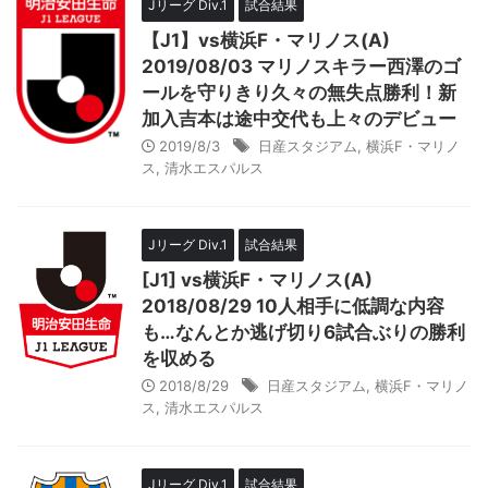
Jリーグ Div.1
試合結果
【J1】vs横浜F・マリノス(A)
2019/08/03 マリノスキラー西澤のゴ
ールを守りきり久々の無失点勝利！新
加入吉本は途中交代も上々のデビュー
2019/8/3
日産スタジアム
,
横浜F・マリノ
ス
,
清水エスパルス
Jリーグ Div.1
試合結果
[J1] vs横浜F・マリノス(A)
2018/08/29 10人相手に低調な内容
も…なんとか逃げ切り6試合ぶりの勝利
を収める
2018/8/29
日産スタジアム
,
横浜F・マリノ
ス
,
清水エスパルス
Jリーグ Div.1
試合結果