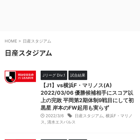
HOME
>
日産スタジアム
日産スタジアム
Jリーグ Div.1
試合結果
【J1】vs横浜F・マリノス(A)
2022/03/06 優勝候補相手にスコア以
上の完敗 平岡第2期体制9戦目にして初
黒星 岸本のFW起用も実らず
2022/3/6
日産スタジアム
,
横浜F・マリノ
ス
,
清水エスパルス