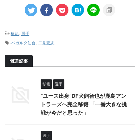
-
移籍
,
選手
-
ベガルタ仙台
,
二見宏志
関連記事
移籍
選手
”ユース出身”DF犬飼智也が鹿島アン
トラーズへ完全移籍 「一番大きな挑
戦が今だと思った」
選手