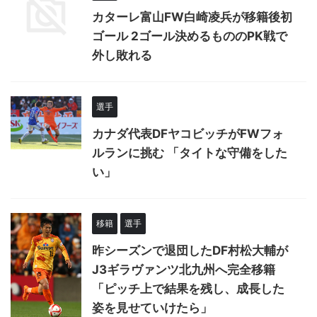
カターレ富山FW白崎凌兵が移籍後初
ゴール 2ゴール決めるもののPK戦で
外し敗れる
選手
カナダ代表DFヤコビッチがFWフォ
ルランに挑む 「タイトな守備をした
い」
移籍
選手
昨シーズンで退団したDF村松大輔が
J3ギラヴァンツ北九州へ完全移籍
「ピッチ上で結果を残し、成長した
姿を見せていけたら」