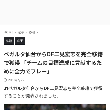
HOME
>
選手
>
移籍
>
移籍
選手
ベガルタ仙台からDF二見宏志を完全移籍
で獲得 「チームの目標達成に貢献するた
めに全力でプレー」
2016/7/22
J1ベガルタ仙台
から
DF二見宏志
を完全移籍で獲得
することが発表されました。