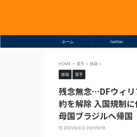
ホーム
twitter
HOME
>
選手
>
移籍
>
移籍
選手
残念無念…DFウィ
約を解除 入国規制
母国ブラジルへ帰国
2021/6/3
2021/9/18