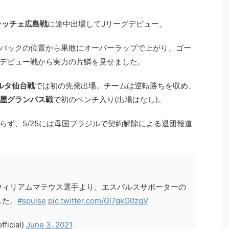
レッチェ広島戦
に途中出場してJリーグデビュー。
バックの位置から果敢にオーバーラップで上がり、ゴー
デビュー戦から実力の片鱗を見せました。
ルタ仙台戦
では初の先発出場。チームは逆転勝ちを収め、
屋グランパス戦
で初のベンチ入り(出場はなし)。
らず、5/25には母国ブラジルで契約解除による退団報道
ウィリアムマテウス選手より、エスパルスサポーターの
した。
#spulse
pic.twitter.com/Gl7gkG0zgV
icial)
June 3, 2021