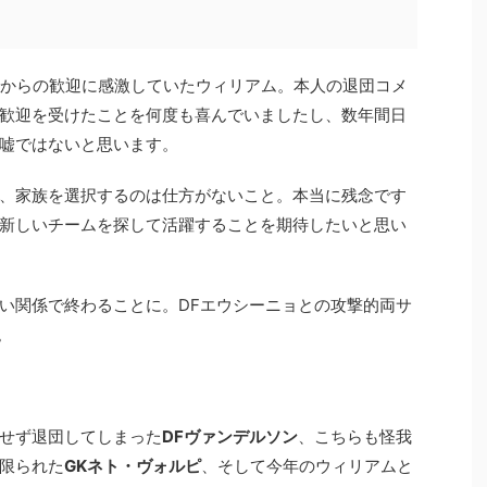
ーからの歓迎に感激していたウィリアム。本人の退団コメ
歓迎を受けたことを何度も喜んでいましたし、数年間日
嘘ではないと思います。
、家族を選択するのは仕方がないこと。本当に残念です
新しいチームを探して活躍することを期待したいと思い
い関係で終わることに。DFエウシーニョとの攻撃的両サ
。
せず退団してしまった
DFヴァンデルソン
、こちらも怪我
限られた
GKネト・ヴォルピ
、そして今年のウィリアムと