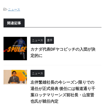
-
ニュース
関連記事
ニュース
選手
カナダ代表DFヤコビッチの入団が決
定的に
ニュース
左伴繁雄社長の今シーズン限りでの
退任が正式発表 後任には報道通り千
葉ロッテマリーンズ前社長・山室晋
也氏が就任内定