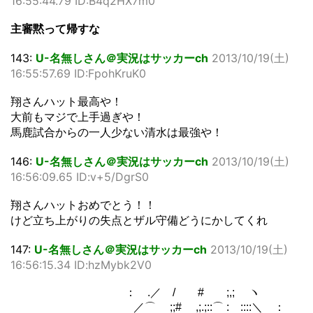
16:55:44.79 ID:B4q2HX7m0
主審黙って帰すな
143:
U-名無しさん＠実況はサッカーch
2013/10/19(土)
16:55:57.69 ID:FpohKruK0
翔さんハット最高や！
大前もマジで上手過ぎや！
馬鹿試合からの一人少ない清水は最強や！
146:
U-名無しさん＠実況はサッカーch
2013/10/19(土)
16:56:09.65 ID:v+5/DgrS0
翔さんハットおめでとう！！
けど立ち上がりの失点とザル守備どうにかしてくれ
147:
U-名無しさん＠実況はサッカーch
2013/10/19(土)
16:56:15.34 ID:hzMybk2V0
： .／ / # ;,; ヽ
／⌒ ;;# ,;.;::⌒ : ::::＼ ：