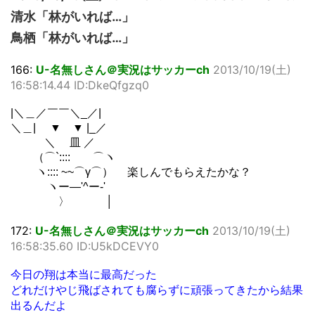
清水「林がいれば…」
鳥栖「林がいれば…」
166:
U-名無しさん＠実況はサッカーch
2013/10/19(土)
16:58:14.44 ID:DkeQfgzq0
|＼＿／￣￣＼_／|
＼＿| ▼ ▼ |_／
＼ 皿 ／
（⌒`:::: ⌒ヽ
ヽ:::: ~~⌒γ⌒） 楽しんでもらえたかな？
ヽー―'^ー-'
〉 │
172:
U-名無しさん＠実況はサッカーch
2013/10/19(土)
16:58:35.60 ID:U5kDCEVY0
今日の翔は本当に最高だった
どれだけやじ飛ばされても腐らずに頑張ってきたから結果
出るんだよ