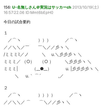
156:
U-名無しさん＠実況はサッカーch
2013/10/19(土)
16:57:22.06 ID:Mmt6bEpH0
今日の試合要約
１
／⌒ヽ ））） ／⌒ヽ
／／＼＼／￣ ￣＼／／彡ヽ ＼
/ミミミﾐ／ノ ＼ u.＼彡彡彡ヽ ＼
ミミミ／ （○） （○ ） ＼彡彡彡ヽ ＼
ミミミ| （__●__） u. |彡彡彡彡ヽ ＼
＼ u.｀ ⌒´ ,／
２
／⌒ヽ ）））） ／⌒ヽ
／／＼＼／ ⌒ ⌒＼／／彡ヽ ＼