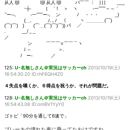
从人 l||l l||l 从人 l||l バ￣￣〈 | | | ___
ｰ┼‐ | ｀! ＞ ヽ -一''''''"～～｀
`'ー--､ -一'''''''ー-､ ン ﾉ ・・・ _)
(＿. ﾉ. ､ﾉ （ ヽ ＿＿＿＿(⌒)
(⌒)⌒) ) (⌒＿(⌒)⌒)⌒)) バ ／
. __/＿_
／
ン ￣￣￣∨￣￣⌒ヽ
/. -- ＞.
/ ー‐ ／
125:
U-名無しさん＠実況はサッカーch
2013/10/19(土)
16:54:30.20 ID:rhF6QH4Z0
４失点を嘆くか、６得点を祝うか、それが問題だ。
128:
U-名無しさん＠実況はサッカーch
2013/10/19(土)
16:54:43.08 ID:omBV1YyY0
ゴトビ「90分を通して6速で」
ブレーキの壊れた車に乗ってたわけですね