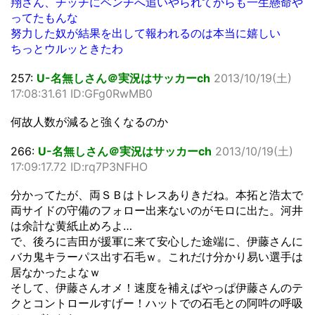
翔さん、チッチにベンチへ追いやられてからも一生懸命や
ってたもんな
努力した奴が結果を出して報われるのは本当に嬉しい
ちっとウルッときたわ
257:
U-名無しさん＠実況はサッカーch
2013/10/19(土)
17:08:31.61 ID:GFg0RwMB0
何故人数が減ると強くなるのか
266:
U-名無しさん＠実況はサッカーch
2013/10/19(土)
17:09:17.72 ID:rq7P3NFHO
分かってたが、両ＳＢはトレスありきだね。本拓と浩太で
両サイドの守備のフォロー出来ないのがモロに出た。河井
は余計な黄紙止めろよ…
で、後ろに吉田が援軍に来て安心した途端に、伊藤さんに
バカ鬼キラーパス出す石毛ｗ。これだけ分かり易い選手は
居なかったよなｗ
そして、伊藤さんオメ！速度を補えばやっぱ伊藤さんのテ
クとコントロールすげー！ハットでの石毛との阿吽の呼吸