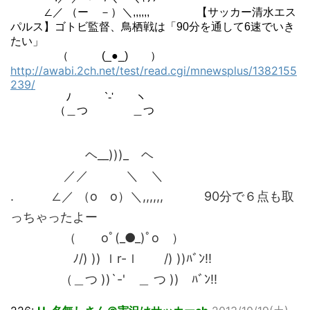
∠／ （ー －）＼,,,,,,ゝ 【サッカー清水エス
パルス】ゴトビ監督、鳥栖戦は「90分を通して6速でいき
たい」
（ (_●_) ）
http://awabi.2ch.net/test/read.cgi/mnewsplus/1382155
239/
ﾉ `-' ヽ
（＿つ ＿つ
ヘ__)))_ ヘ
／／ ＼ ＼
. ∠／ （о о）＼,,,,,,ゝ 90分で６点も取
っちゃったよー
（ oﾟ(_●_)ﾟo ）
ﾉ/) )) ｌr-ｌ /) ))ﾊﾞﾝ!!
（＿つ ))`-' ＿ つ )) ﾊﾞﾝ!!