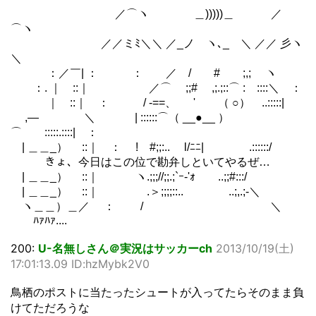
／⌒ヽ ＿)))))＿ ／
⌒ヽ
／／ミﾐ＼＼ ／_ノ ヽ､_ ＼ ／／ 彡ヽ
＼
：／￣| ： ： ／ / # ;,; ヽ
：. ｜ ::｜ ／⌒ ;;# ,;.;::⌒ : ::::＼ ：
｜ ::｜ ： / -==、 ' （ ○） ..:::::|
,― ＼ | ::::::⌒（ __●__ ）
⌒ :::::.::::| ：
| ＿＿_） ::｜ ： ! #;;:.. l/ﾆﾆ| .::::::/
きょ、今日はこの位で勘弁しといてやるぜ…
| ＿＿_） ::｜ ヽ.;;;//;;.;`ｰ‐'ｫ ..;;#:::/
| ＿＿_） ::｜ .＞;;;;::.. ..;,.;-＼
ヽ＿＿）＿／ ： / ＼
ﾊｧﾊｧ....
200:
U-名無しさん＠実況はサッカーch
2013/10/19(土)
17:01:13.09 ID:hzMybk2V0
鳥栖のポストに当たったシュートが入ってたらそのまま負
けてただろうな