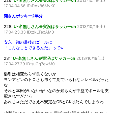
226:
U-名無しさん＠実況はサッカーch
2013/10/19(土)
17:04:04.66 ID:Dox86MvK0
翔さんポッキー2年分
228:
U-名無しさん＠実況はサッカーch
2013/10/19(土)
17:04:23.33 ID:zkLTexAM0
安永 翔の最後のゴールに
「こんなことできるんだ」ってw
231:
U-名無しさん＠実況はサッカーch
2013/10/19(土)
17:04:27.29 ID:suCg7ewM0
櫛引は相変わらず良くないが
ヨンアピンのトロさも怖くて見ていられないレベルだった
な
それと本田がいないせいなのか知らんが中盤でボールを支
配されすぎだろ
あれじゃただでさえ不安定なCBとGKは死んでしまうわ