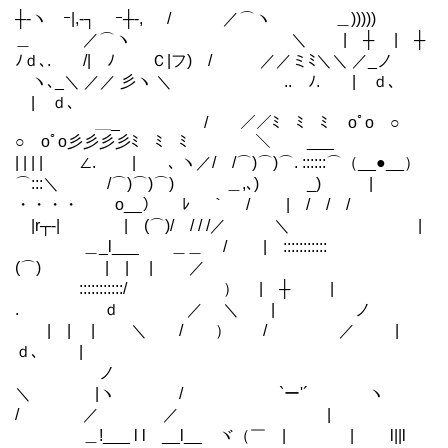
┼‐ヽ ｰ|,-┐ ｰ┼‐, / ／⌒ヽ ＿)))))
＿ ／⌒ヽ ＼ | ┼ | ┼
ﾉｄ､. /| ﾉ Ｃ|フ) / ／／ミﾐ＼＼ ／_ノ
ヽ､_＼ ／／ 彡ヽ ＼ .. ﾉ. | ｄ､
| ｄ､
＿_ / ／／ﾐ ﾐ ﾐ oﾟo ○
○ oﾟo彡彡彡彡ﾐ ﾐ ﾐ ＼ ___
| | | | ∠. | ､ ヽ／/ /⌒)⌒)⌒. ::::::⌒（__●__）
⌒:::＼ /⌒)⌒)⌒) ＿,､) _) |
・・・・ o__） ﾚ ｀ / | / / /
|r┬-| | (⌒)/ / / /／ ＼ |
＿_l___ ＿＿ / | :::::::::::
(⌒) | | | ／
ゝ :::::::::::/ ） | ┼ |
. ｄ ／ ＼ | ノ
| | | ＼ / ） / ／ |
ｄ､ |
ノ
＼ |ヽ / `ー'´ ヽ
/ ／ ／ |
＿!___ l l __l__ ヾ（￣ | | l||l