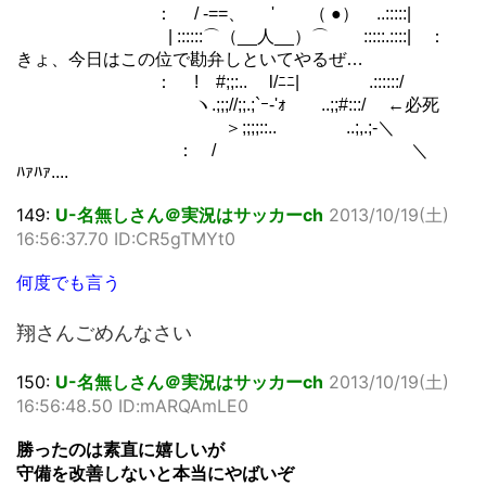
： / -==、 ' （ ●） ..:::::|
| ::::::⌒（__人__）⌒ :::::.::::| ：
きょ、今日はこの位で勘弁しといてやるぜ…
： ! #;;:.. l/ﾆﾆ| .::::::/
ヽ.;;;//;;.;`ｰ‐'ｫ ..;;#:::/ ←必死
＞;;;;::.. ..;,.;-＼
： / ＼
ﾊｧﾊｧ....
149:
U-名無しさん＠実況はサッカーch
2013/10/19(土)
16:56:37.70 ID:CR5gTMYt0
何度でも言う
翔さんごめんなさい
150:
U-名無しさん＠実況はサッカーch
2013/10/19(土)
16:56:48.50 ID:mARQAmLE0
勝ったのは素直に嬉しいが
守備を改善しないと本当にやばいぞ