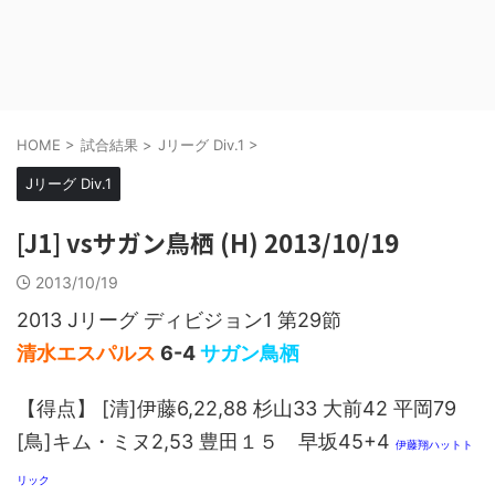
HOME
>
試合結果
>
Jリーグ Div.1
>
Jリーグ Div.1
[J1] vsサガン鳥栖 (H) 2013/10/19
2013/10/19
2013 Jリーグ ディビジョン1 第29節
清水エスパルス
6-4
サガン鳥栖
【得点】 [清]伊藤6,22,88 杉山33 大前42 平岡79
[鳥]キム・ミヌ2,53 豊田１５ 早坂45+4
伊藤翔ハットト
リック