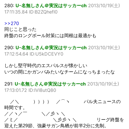
280:
U-名無しさん＠実況はサッカーch
2013/10/19(土)
17:11:35.84 ID:B2ZQhefI0
>>270
同じこと思った
終盤のロングボール対策には岡根は最適かも
290:
U-名無しさん＠実況はサッカーch
2013/10/19(土)
17:12:54.64 ID:U5kDCEVY0
しかし堅守時代のエスパルスが懐かしい
いつの間にかガンバみたいなチームになっちまったな
291:
U-名無しさん＠実況はサッカーch
2013/10/19(土)
17:13:01.72 ID:IVI8utQ80
／＼ ）））） ／⌒ヽ パル夫ニュースの
時間です。
／／ヽ／￣ ＼／彡ヽ ＼
／ミ／ ＼彡彡ヽ ＼ リーグ終盤を
迎えた第29節、強豪サガン鳥栖が前半2分に先制。