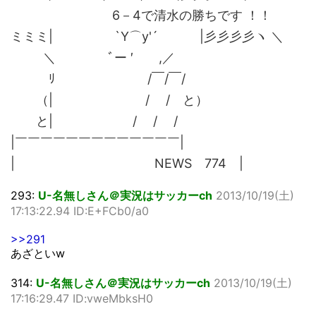
6－4で清水の勝ちです ！！
ミミミ| `Y⌒y'´ |彡彡彡彡ヽ ＼
＼ ﾞー ′ ,／
ﾘ /￣/￣/
（| / / と）
と| / / /
|￣￣￣￣￣￣￣￣￣￣￣￣￣|
| NEWS 774 |
293:
U-名無しさん＠実況はサッカーch
2013/10/19(土)
17:13:22.94 ID:E+FCb0/a0
>>291
あざといw
314:
U-名無しさん＠実況はサッカーch
2013/10/19(土)
17:16:29.47 ID:vweMbksH0