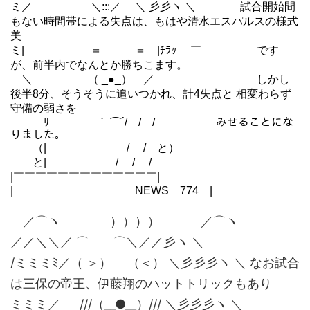
ミ／ ＼:::／ ＼ 彡彡ヽ ＼ 試合開始間
もない時間帯による失点は、もはや清水エスパルスの様式
美
ミ| ＝ ＝ |ﾁﾗｯ ￣ です
が、前半内でなんとか勝ちこます。
＼ （ _●_） ／ しかし
後半8分、そうそうに追いつかれ、計4失点と 相変わらず
守備の弱さを
ﾘ ｀ ⌒´/￣/￣/ みせることにな
りました。
（| / / と）
と| / / /
|￣￣￣￣￣￣￣￣￣￣￣￣￣|
| NEWS 774 |
／⌒ヽ ）））） ／⌒ヽ
／／＼＼／ ⌒ ⌒＼／／彡ヽ ＼
/ミミミﾐ／（ ＞） （＜） ＼彡彡彡ヽ ＼ なお試合
は三保の帝王、伊藤翔のハットトリックもあり
ミミミ／ ///（__●__）/// ＼彡彡彡ヽ ＼