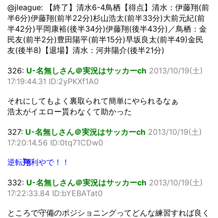
@jleague: 【終了】清水6-4鳥栖【得点】清水：伊藤翔(前
半6分)伊藤翔(前半22分)杉山浩太(前半33分)大前元紀(前
半42分)平岡康裕(後半34分)伊藤翔(後半43分)／鳥栖：金
民友(前半2分)豊田陽平(前半15分)早坂良太(前半49)金民
友(後半8)【退場】清水：河井陽介(後半21分)
326:
U-名無しさん＠実況はサッカーch
2013/10/19(土)
17:19:44.31 ID:2yPKXf1A0
それにしてもよく裏取られて簡単にやられるなぁ
浩太がイエロー貰わなくて助かった
327:
U-名無しさん＠実況はサッカーch
2013/10/19(土)
17:20:14.56 ID:0tq71CDw0
逆転
翔
利やで！！
332:
U-名無しさん＠実況はサッカーch
2013/10/19(土)
17:22:33.84 ID:bYEBATat0
ところで守備のポジショニングってどんな練習すれば良く