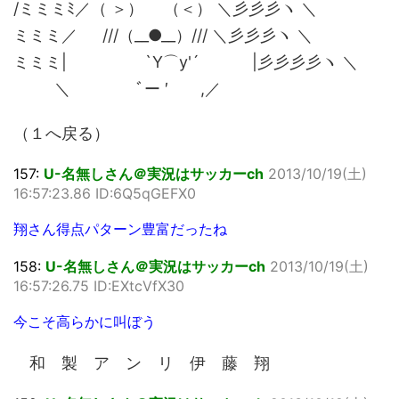
/ミミミﾐ／（ ＞） （＜） ＼彡彡彡ヽ ＼
ミミミ／ ///（__●__）/// ＼彡彡彡ヽ ＼
ミミミ| `Y⌒y'´ |彡彡彡彡ヽ ＼
＼ ﾞー ′ ,／
（１へ戻る）
157:
U-名無しさん＠実況はサッカーch
2013/10/19(土)
16:57:23.86 ID:6Q5qGEFX0
翔さん得点パターン豊富だったね
158:
U-名無しさん＠実況はサッカーch
2013/10/19(土)
16:57:26.75 ID:EXtcVfX30
今こそ高らかに叫ぼう
和 製 ア ン リ 伊 藤 翔