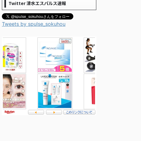
Twitter 清水エスパルス速報
Tweets by spulse_sokuhou