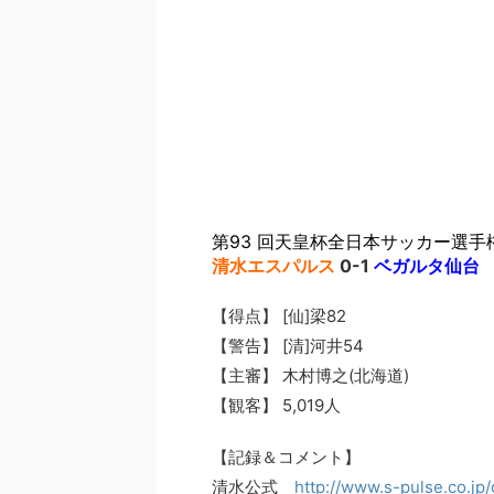
第93 回天皇杯全日本サッカー選手
清水エスパルス
0-1
ベガルタ仙台
【得点】 [仙]梁82
【警告】 [清]河井54
【主審】 木村博之(北海道)
【観客】 5,019人
【記録＆コメント】
清水公式
http://www.s-pulse.co.jp