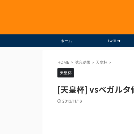
ホーム
twitter
HOME
>
試合結果
>
天皇杯
>
天皇杯
[天皇杯] vsベガルタ仙台
2013/11/16