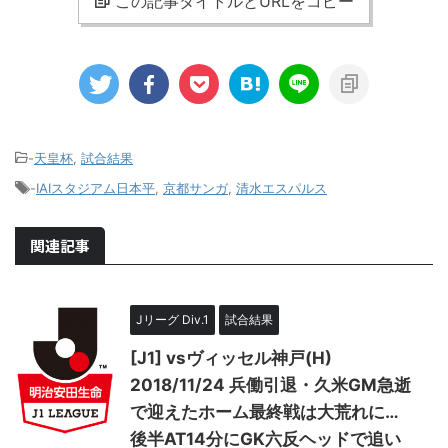
この記事タイトルとURLをコピー
-
天皇杯
,
試合結果
-
IAIスタジアム日本平
,
京都サンガ
,
清水エスパルス
関連記事
Jリーグ Div.1
試合結果
[J1] vsヴィッセル神戸(H)
2018/11/24 兵働引退・久米GM急逝
で迎えたホーム最終戦は大荒れに…
後半AT14分にGK六反ヘッドで追い