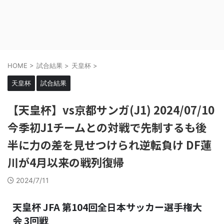
HOME
>
試合結果
>
天皇杯
>
天皇杯
試合結果
【天皇杯】vs京都サンガ(J1) 2024/07/10
今季初J1チームとの対戦で先制するも後
半に力の差を見せつけられ逆転負け DF蓮
川が4月以来の戦列復帰
2024/7/11
天皇杯 JFA 第104回全日本サッカー選手権大
会 3回戦