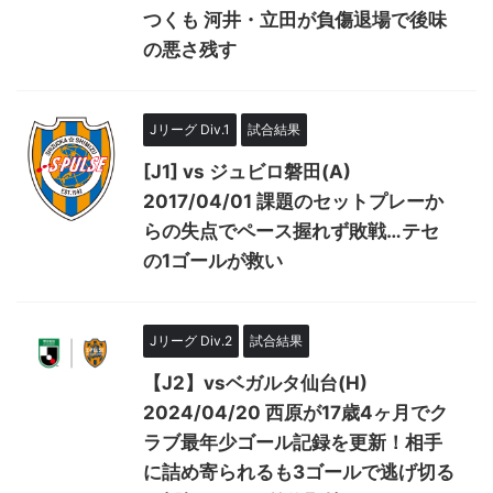
つくも 河井・立田が負傷退場で後味
の悪さ残す
Jリーグ Div.1
試合結果
[J1] vs ジュビロ磐田(A)
2017/04/01 課題のセットプレーか
らの失点でペース握れず敗戦…テセ
の1ゴールが救い
Jリーグ Div.2
試合結果
【J2】vsベガルタ仙台(H)
2024/04/20 西原が17歳4ヶ月でク
ラブ最年少ゴール記録を更新！相手
に詰め寄られるも3ゴールで逃げ切る