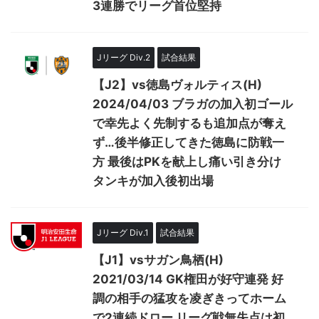
3連勝でリーグ首位堅持
Jリーグ Div.2
試合結果
【J2】vs徳島ヴォルティス(H)
2024/04/03 ブラガの加入初ゴール
で幸先よく先制するも追加点が奪え
ず…後半修正してきた徳島に防戦一
方 最後はPKを献上し痛い引き分け
タンキが加入後初出場
Jリーグ Div.1
試合結果
【J1】vsサガン鳥栖(H)
2021/03/14 GK権田が好守連発 好
調の相手の猛攻を凌ぎきってホーム
で2連続ドロー リーグ戦無失点は初