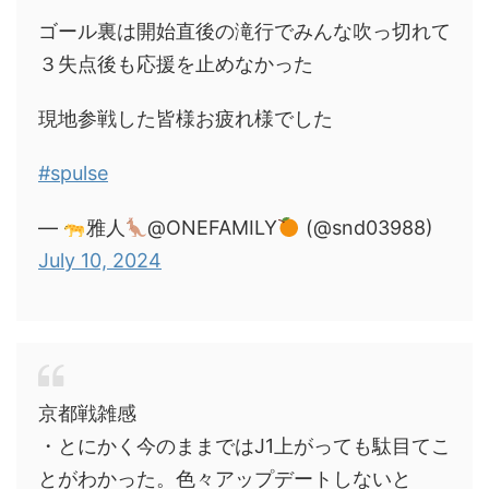
ゴール裏は開始直後の滝行でみんな吹っ切れて
３失点後も応援を止めなかった
現地参戦した皆様お疲れ様でした
#spulse
—
雅人
@ONEFAMILY
(@snd03988)
July 10, 2024
京都戦雑感
・とにかく今のままではJ1上がっても駄目てこ
とがわかった。色々アップデートしないと