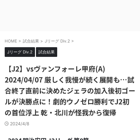
HOME
>
試合結果
>
Jリーグ Div.2
>
Jリーグ Div.2
試合結果
【J2】vsヴァンフォーレ甲府(A)
2024/04/07 厳しく我慢が続く展開も…試
合終了直前に決めたジェラの加入後初ゴー
ルが決勝点に！劇的ウノゼロ勝利でJ2初
の首位浮上 乾・北川が怪我から復帰
2024/4/8