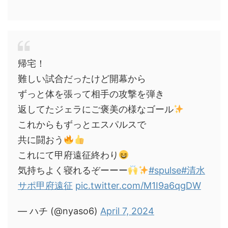
帰宅！
難しい試合だったけど開幕から
ずっと体を張って相手の攻撃を弾き
返してたジェラにご褒美の様なゴール
これからもずっとエスパルスで
共に闘おう
これにて甲府遠征終わり
気持ちよく寝れるぞーーー
#spulse
#清水
サポ甲府遠征
pic.twitter.com/M1I9a6qgDW
— ハチ (@nyaso6)
April 7, 2024