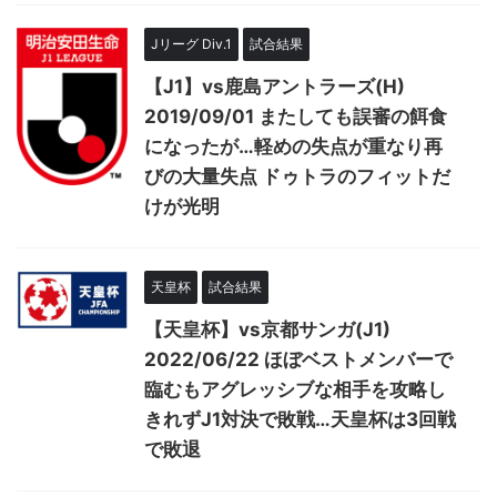
Jリーグ Div.1
試合結果
【J1】vs鹿島アントラーズ(H)
2019/09/01 またしても誤審の餌食
になったが…軽めの失点が重なり再
びの大量失点 ドゥトラのフィットだ
けが光明
天皇杯
試合結果
【天皇杯】vs京都サンガ(J1)
2022/06/22 ほぼベストメンバーで
臨むもアグレッシブな相手を攻略し
きれずJ1対決で敗戦…天皇杯は3回戦
で敗退