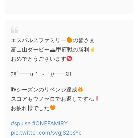
エスパルスファミリー
の皆さま
富士山ダービー
甲府戦の勝利
おめでとうございます
ｱｻﾞ━━ι(｀･-･´)/━━ｽ!!
昨シーズンのリベンジ達成
スコアもウノゼロでお返しですね
お疲れ様でした
#spulse
#ONEFAMIRY
pic.twitter.com/svgjS2psYc