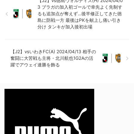
【J2】vs徳島ヴォルティス(H) 2024/04/0
3 ブラガの加入初ゴールで幸先よく先制す
るも追加点が奪えず…後半修正してきた徳
島に防戦一方 最後はPKを献上し痛い引き
分け タンキが加入後初出場
【J2】vsいわきFC(A) 2024/04/13 相手の
奮闘に大苦戦も主将・北川航也1G2Aの活
躍でアウェイ連勝を飾る