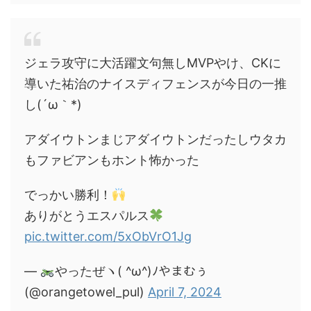
ジェラ攻守に大活躍文句無しMVPやけ、CKに
導いた祐治のナイスディフェンスが今日の一推
し(´ω｀*)
アダイウトンまじアダイウトンだったしウタカ
もファビアンもホント怖かった
でっかい勝利！
ありがとうエスパルス
pic.twitter.com/5xObVrO1Jg
—
やったぜヽ( ^ω^)ﾉやまむぅ
(@orangetowel_pul)
April 7, 2024