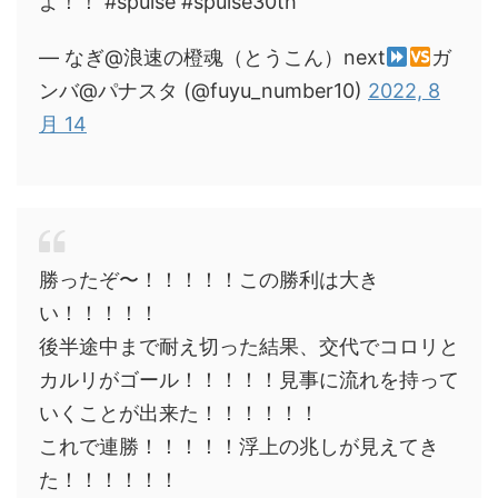
よ！！ #spulse #spulse30th
— なぎ@浪速の橙魂（とうこん）next
ガ
ンバ@パナスタ (@fuyu_number10)
2022, 8
月 14
勝ったぞ〜！！！！！この勝利は大き
い！！！！！
後半途中まで耐え切った結果、交代でコロリと
カルリがゴール！！！！！見事に流れを持って
いくことが出来た！！！！！！
これで連勝！！！！！浮上の兆しが見えてき
た！！！！！！