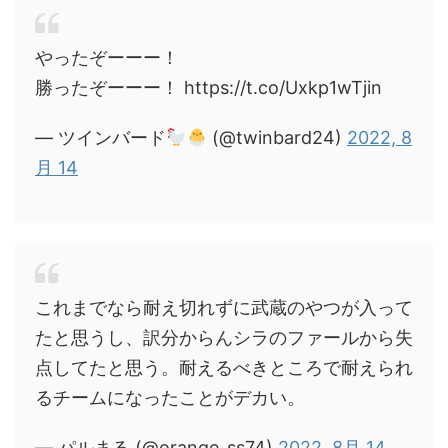
やったぞーーー！
勝ったぞーーー！ https://t.co/Uxkp1wTjin
— ツインバード
(@twinbard24)
2022, 8
月 14
これまでなら耐え切れずに武蔵のやつが入って
たと思うし、訳分からんシラのファールから失
点してたと思う。耐えるべきところで耐えられ
るチームになったことがデカい。
— パルまる (@orange_ss74)
2022, 8月 14