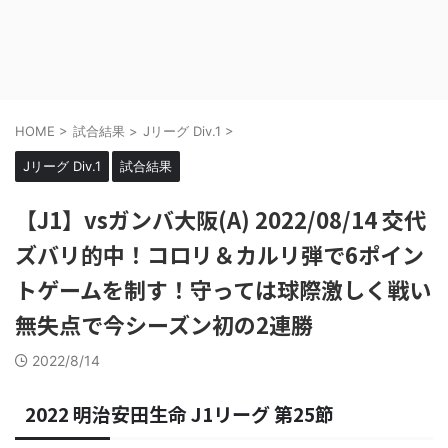
HOME
>
試合結果
>
Jリーグ Div.1
>
Jリーグ Div.1
試合結果
【J1】vsガンバ大阪(A) 2022/08/14 交代
ズバリ的中！コロリ＆カルリ弾で6ポイン
トゲームを制す！守っては球際激しく戦い
無失点で今シーズン初の2連勝
2022/8/14
2022 明治安田生命 J1リーグ 第25節